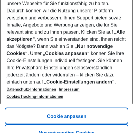
unsere Webseite für Sie funktionsfähig zu halten.
07/08/26
–
05/08/27
5-8 nights
Dadurch können wir die Nutzung unserer Plattform
Who will travel
verstehen und verbessern, Ihnen Support bieten sowie
2 adults
No children
Inhalte, Angebote und Werbung anzeigen, die für Sie
relevant sind und zu Ihnen passen. Klicken Sie auf
„Alle
Show more filter
akzeptieren“
, wenn Sie einverstanden sind. Ihnen reicht
das Nötigste? Dann wählen Sie
„Nur notwendige
Cookies“
. Unter
„Cookies anpassen“
können Sie Ihre
Cookie-Einstellungen individuell festlegen. Sie können
Ihre Privatsphäre-Einstellungen selbstverständlich
jederzeit ändern oder widerrufen – klicken Sie dazu
Footer
einfach unten auf
„Cookie-Einstellungen ändern“
.
Footer navigation
Title A
Datenschutz-Informationen
Impressum
Cookie/Tracking-Informationen
Link A
Title B
Link A
Cookie anpassen
Title C
Link A
Nur notwendige Cookies