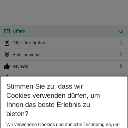
Offers
Offer description
Hotel amenities
Reviews
Location
Stimmen Sie zu, dass wir
Cookies verwenden dürfen, um
Customize your offer
Find the perfect deal which suits your best
Ihnen das beste Erlebnis zu
Your departure airport
bieten?
Any airport
Wir verwenden Cookies und ähnliche Technologien, um
Select your date range