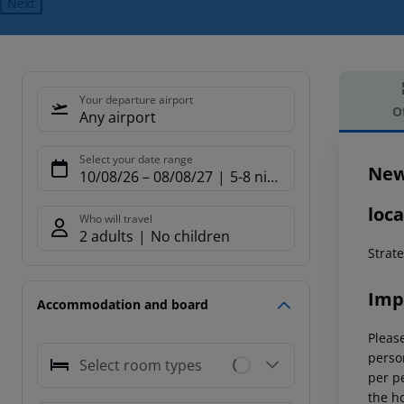
Next
Your departure airport
O
Any airport
Offe
Select your date range
New
10/08/26
–
08/08/27
5-8 nights
loca
Who will travel
2 adults
No children
Strat
Imp
Accommodation and board
Please
person
Select room types
per p
the ho