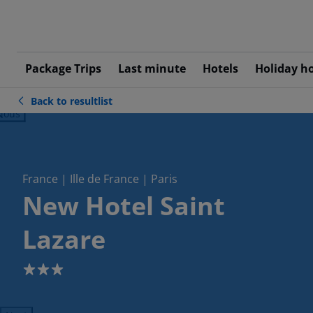
Package Trips
Last minute
Hotels
Holiday h
Back to resultlist
ious
France | Ille de France | Paris
New Hotel Saint
Lazare
3