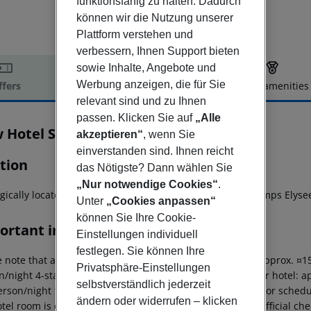
funktionsfähig zu halten. Dadurch
können wir die Nutzung unserer
Plattform verstehen und
verbessern, Ihnen Support bieten
sowie Inhalte, Angebote und
Werbung anzeigen, die für Sie
ffers
Offer description
Hotel amenities
relevant sind und zu Ihnen
r description
passen. Klicken Sie auf
„Alle
 Hotel Saint Lazare
akzeptieren“
, wenn Sie
3
einverstanden sind. Ihnen reicht
tion
das Nötigste? Dann wählen Sie
„Nur notwendige Cookies“
.
egically located between Montmartre, Les Halles and Champs Elyse
Unter
„Cookies anpassen“
können Sie Ihre Cookie-
ortant info
Einstellungen individuell
festlegen. Sie können Ihre
 note that a tourist tax is payable on site. Luxury hotel: approx. ¤
Privatsphäre-Einstellungen
/night 4-star hotel: approx. ¤8.45 per person/night 3-star hotel: a
selbstverständlich jederzeit
erson/night 1-star hotel: approx. ¤2.60 per person/night For schedu
ändern oder widerrufen – klicken
tel room is only available on the day of arrival from the official che