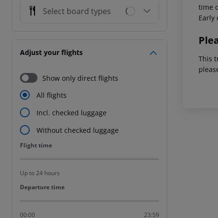
time o
Select board types
Early 
Ple
Adjust your flights
This t
pleas
Show only direct flights
All flights
Incl. checked luggage
Without checked luggage
Flight time
Flight time
Up to 24 hours
Departure time
Departure time
00:00
23:59