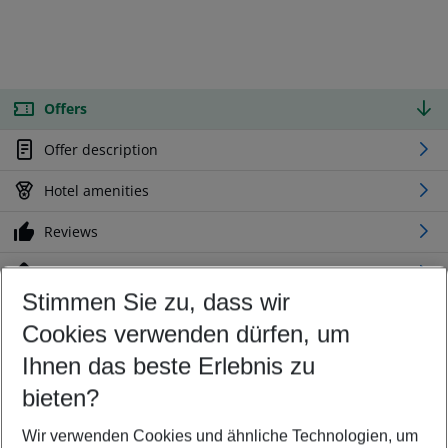
Offers
Offer description
Hotel amenities
Reviews
Location
Stimmen Sie zu, dass wir
Cookies verwenden dürfen, um
Customize your offer
Find the perfect deal which suits your best
Ihnen das beste Erlebnis zu
Your departure airport
bieten?
Any airport
Wir verwenden Cookies und ähnliche Technologien, um
Select your date range