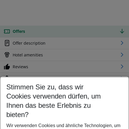
Offers
Offer description
Hotel amenities
Reviews
Location
Stimmen Sie zu, dass wir
Cookies verwenden dürfen, um
Customize your offer
Find the perfect deal which suits your best
Ihnen das beste Erlebnis zu
Your departure airport
bieten?
Any airport
Wir verwenden Cookies und ähnliche Technologien, um
Select your date range