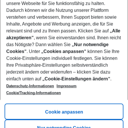
unsere Webseite für Sie funktionsfähig zu halten.
09/08/26
–
07/08/27
5-8 nights
Dadurch können wir die Nutzung unserer Plattform
Who will travel
verstehen und verbessern, Ihnen Support bieten sowie
2 adults
No children
Inhalte, Angebote und Werbung anzeigen, die für Sie
relevant sind und zu Ihnen passen. Klicken Sie auf
„Alle
Show more filter
akzeptieren“
, wenn Sie einverstanden sind. Ihnen reicht
das Nötigste? Dann wählen Sie
„Nur notwendige
Cookies“
. Unter
„Cookies anpassen“
können Sie Ihre
Cookie-Einstellungen individuell festlegen. Sie können
Ihre Privatsphäre-Einstellungen selbstverständlich
jederzeit ändern oder widerrufen – klicken Sie dazu
Footer
einfach unten auf
„Cookie-Einstellungen ändern“
.
Footer navigation
Title A
Datenschutz-Informationen
Impressum
Cookie/Tracking-Informationen
Link A
Title B
Link A
Cookie anpassen
Title C
Link A
Nur notwendige Cookies