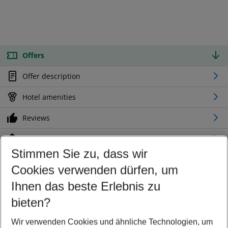
Offers
Offer description
Hotel amenities
Reviews
Location
Stimmen Sie zu, dass wir
Cookies verwenden dürfen, um
Customize your offer
Find the perfect deal which suits your best
Ihnen das beste Erlebnis zu
Your departure airport
bieten?
Any airport
Wir verwenden Cookies und ähnliche Technologien, um
Select your date range