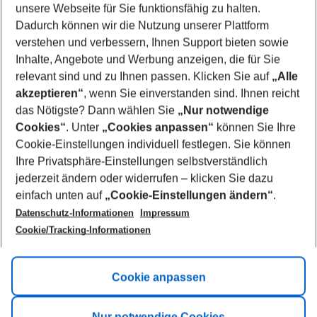
unsere Webseite für Sie funktionsfähig zu halten.
09/08/26
–
07/08/27
5-8 nights
Dadurch können wir die Nutzung unserer Plattform
Who will travel
verstehen und verbessern, Ihnen Support bieten sowie
2 adults
No children
Inhalte, Angebote und Werbung anzeigen, die für Sie
relevant sind und zu Ihnen passen. Klicken Sie auf
„Alle
Show more filter
akzeptieren“
, wenn Sie einverstanden sind. Ihnen reicht
das Nötigste? Dann wählen Sie
„Nur notwendige
Cookies“
. Unter
„Cookies anpassen“
können Sie Ihre
Cookie-Einstellungen individuell festlegen. Sie können
Ihre Privatsphäre-Einstellungen selbstverständlich
jederzeit ändern oder widerrufen – klicken Sie dazu
Footer
einfach unten auf
„Cookie-Einstellungen ändern“
.
Footer navigation
Title A
Datenschutz-Informationen
Impressum
Cookie/Tracking-Informationen
Link A
Title B
Link A
Cookie anpassen
Title C
Link A
Nur notwendige Cookies