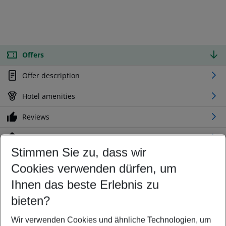
Offers
Offer description
Hotel amenities
Reviews
Location
Stimmen Sie zu, dass wir
Cookies verwenden dürfen, um
Customize your offer
Find the perfect deal which suits your best
Ihnen das beste Erlebnis zu
Your departure airport
bieten?
Any airport
Wir verwenden Cookies und ähnliche Technologien, um
Select your date range