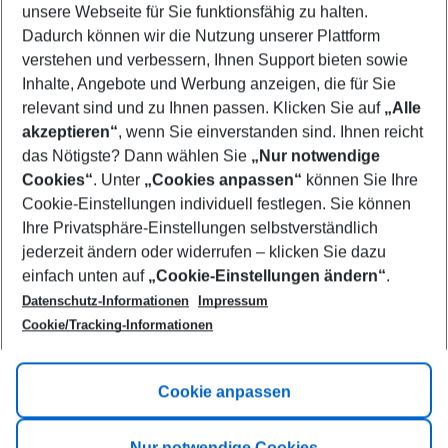
unsere Webseite für Sie funktionsfähig zu halten.
09/08/26
–
07/08/27
5-8 nights
Dadurch können wir die Nutzung unserer Plattform
Who will travel
verstehen und verbessern, Ihnen Support bieten sowie
2 adults
No children
Inhalte, Angebote und Werbung anzeigen, die für Sie
relevant sind und zu Ihnen passen. Klicken Sie auf
„Alle
Show more filter
akzeptieren“
, wenn Sie einverstanden sind. Ihnen reicht
das Nötigste? Dann wählen Sie
„Nur notwendige
Cookies“
. Unter
„Cookies anpassen“
können Sie Ihre
Cookie-Einstellungen individuell festlegen. Sie können
Ihre Privatsphäre-Einstellungen selbstverständlich
jederzeit ändern oder widerrufen – klicken Sie dazu
Footer
einfach unten auf
„Cookie-Einstellungen ändern“
.
Footer navigation
Title A
Datenschutz-Informationen
Impressum
Cookie/Tracking-Informationen
Link A
Title B
Link A
Cookie anpassen
Title C
Link A
Nur notwendige Cookies