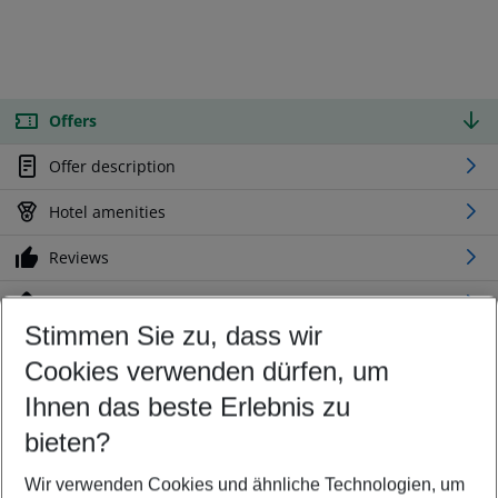
Offers
Offer description
Hotel amenities
Reviews
Location
Stimmen Sie zu, dass wir
Cookies verwenden dürfen, um
Customize your offer
Find the perfect deal which suits your best
Ihnen das beste Erlebnis zu
Your departure airport
bieten?
Any airport
Wir verwenden Cookies und ähnliche Technologien, um
Select your date range