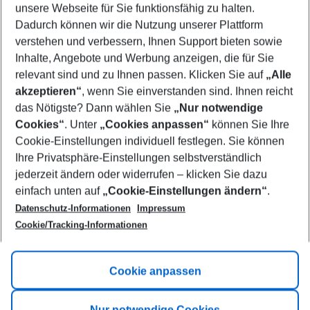
unsere Webseite für Sie funktionsfähig zu halten.
11/08/26
–
09/08/27
5-8 nights
Dadurch können wir die Nutzung unserer Plattform
Who will travel
verstehen und verbessern, Ihnen Support bieten sowie
2 adults
No children
Inhalte, Angebote und Werbung anzeigen, die für Sie
relevant sind und zu Ihnen passen. Klicken Sie auf
„Alle
Show more filter
akzeptieren“
, wenn Sie einverstanden sind. Ihnen reicht
das Nötigste? Dann wählen Sie
„Nur notwendige
Cookies“
. Unter
„Cookies anpassen“
können Sie Ihre
Cookie-Einstellungen individuell festlegen. Sie können
Ihre Privatsphäre-Einstellungen selbstverständlich
jederzeit ändern oder widerrufen – klicken Sie dazu
Footer
einfach unten auf
„Cookie-Einstellungen ändern“
.
Footer navigation
Title A
Datenschutz-Informationen
Impressum
Cookie/Tracking-Informationen
Link A
Title B
Link A
Cookie anpassen
Title C
Link A
Nur notwendige Cookies