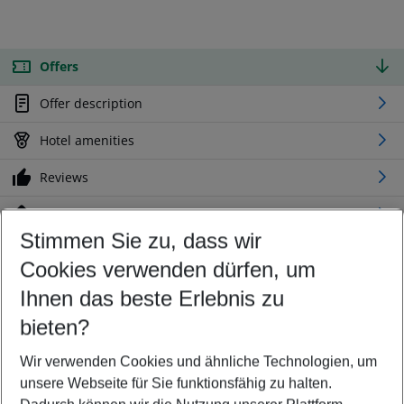
Offers
Offer description
Hotel amenities
Reviews
Location
Stimmen Sie zu, dass wir
Cookies verwenden dürfen, um
Customize your offer
Find the perfect deal which suits your best
Ihnen das beste Erlebnis zu
Your departure airport
bieten?
Any airport
Wir verwenden Cookies und ähnliche Technologien, um
Select your date range
unsere Webseite für Sie funktionsfähig zu halten.
08/08/26
–
06/08/27
5-8 nights