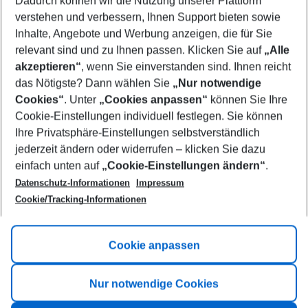
Dadurch können wir die Nutzung unserer Plattform
Who will travel
verstehen und verbessern, Ihnen Support bieten sowie
2 adults
No children
Inhalte, Angebote und Werbung anzeigen, die für Sie
relevant sind und zu Ihnen passen. Klicken Sie auf
„Alle
Show more filter
akzeptieren“
, wenn Sie einverstanden sind. Ihnen reicht
das Nötigste? Dann wählen Sie
„Nur notwendige
Cookies“
. Unter
„Cookies anpassen“
können Sie Ihre
Cookie-Einstellungen individuell festlegen. Sie können
Ihre Privatsphäre-Einstellungen selbstverständlich
jederzeit ändern oder widerrufen – klicken Sie dazu
Footer
einfach unten auf
„Cookie-Einstellungen ändern“
.
Footer navigation
Title A
Datenschutz-Informationen
Impressum
Cookie/Tracking-Informationen
Link A
Title B
Link A
Cookie anpassen
Title C
Link A
Nur notwendige Cookies