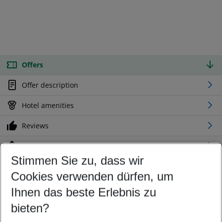
Offers
Offer description
Hotel amenities
Reviews
Location
Stimmen Sie zu, dass wir
Cookies verwenden dürfen, um
Customize your offer
Find the perfect deal which suits your best
Ihnen das beste Erlebnis zu
Your departure airport
bieten?
Any airport