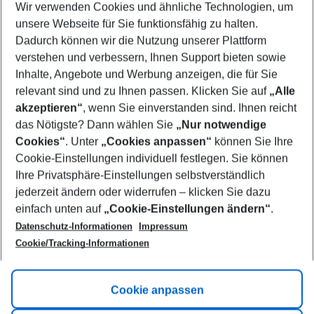
Wir verwenden Cookies und ähnliche Technologien, um
Select your date range
unsere Webseite für Sie funktionsfähig zu halten.
09/08/26
–
07/08/27
5-8 nights
Dadurch können wir die Nutzung unserer Plattform
Who will travel
verstehen und verbessern, Ihnen Support bieten sowie
2 adults
No children
Inhalte, Angebote und Werbung anzeigen, die für Sie
relevant sind und zu Ihnen passen. Klicken Sie auf
„Alle
Show more filter
akzeptieren“
, wenn Sie einverstanden sind. Ihnen reicht
das Nötigste? Dann wählen Sie
„Nur notwendige
Cookies“
. Unter
„Cookies anpassen“
können Sie Ihre
Cookie-Einstellungen individuell festlegen. Sie können
Ihre Privatsphäre-Einstellungen selbstverständlich
jederzeit ändern oder widerrufen – klicken Sie dazu
Footer
einfach unten auf
„Cookie-Einstellungen ändern“
.
Footer navigation
Title A
Datenschutz-Informationen
Impressum
Cookie/Tracking-Informationen
Link A
Title B
Link A
Cookie anpassen
Title C