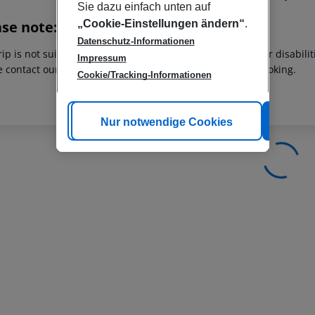
Sie dazu einfach unten auf
„Cookie-Einstellungen ändern“
.
ase note:
Datenschutz-Informationen
rip is not suitable for passengers with reduced mobility or disabil
Impressum
e contact our customer service before confirming your booking.
Cookie/Tracking-Informationen
Cookie anpassen
Nur notwendige Cookies
Alle