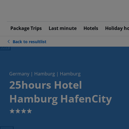
Package Trips
Last minute
Hotels
Holiday h
Back to resultlist
ious
Germany | Hamburg | Hamburg
25hours Hotel
Hamburg HafenCity
4