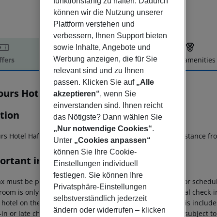
funktionsfähig zu halten. Dadurch
können wir die Nutzung unserer
Plattform verstehen und
verbessern, Ihnen Support bieten
sowie Inhalte, Angebote und
Werbung anzeigen, die für Sie
ffers
Offer description
Hotel amenities
relevant sind und zu Ihnen
r description
passen. Klicken Sie auf
„Alle
ours Hotel Hamburg HafenCity
akzeptieren“
, wenn Sie
4
einverstanden sind. Ihnen reicht
tion
das Nötigste? Dann wählen Sie
„Nur notwendige Cookies“
.
rs Hotel HafenCity is in the heart of Hamburg, walking distance
Unter
„Cookies anpassen“
können Sie Ihre Cookie-
ortant info
Einstellungen individuell
festlegen. Sie können Ihre
ax must be paid on site. approx. ¤3.60 per person/night For schedul
Privatsphäre-Einstellungen
room is only available on the day of arrival from the official check-i
selbstverständlich jederzeit
 hotel on the day of departure must also be observed. This includes 
ändern oder widerrufen – klicken
in or late check-out can be booked via our service team, subject to 