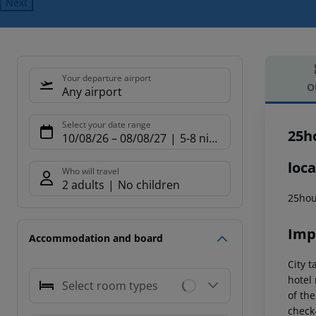
Next
Your departure airport
O
Any airport
Offe
Select your date range
25h
10/08/26
–
08/08/27
5-8 nights
loca
Who will travel
2 adults
No children
25hou
Imp
Accommodation and board
City t
hotel 
Select room types
of the
check-