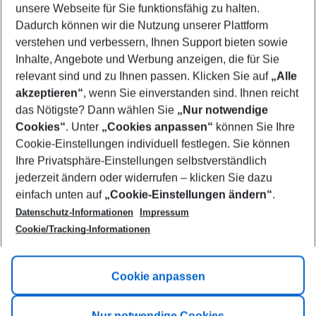
unsere Webseite für Sie funktionsfähig zu halten.
10/08/26
–
08/08/27
5-8 nights
Dadurch können wir die Nutzung unserer Plattform
Who will travel
verstehen und verbessern, Ihnen Support bieten sowie
2 adults
No children
Inhalte, Angebote und Werbung anzeigen, die für Sie
relevant sind und zu Ihnen passen. Klicken Sie auf
„Alle
Show more filter
akzeptieren“
, wenn Sie einverstanden sind. Ihnen reicht
das Nötigste? Dann wählen Sie
„Nur notwendige
Cookies“
. Unter
„Cookies anpassen“
können Sie Ihre
Cookie-Einstellungen individuell festlegen. Sie können
Ihre Privatsphäre-Einstellungen selbstverständlich
jederzeit ändern oder widerrufen – klicken Sie dazu
Footer
einfach unten auf
„Cookie-Einstellungen ändern“
.
Footer navigation
Title A
Datenschutz-Informationen
Impressum
Cookie/Tracking-Informationen
Link A
Title B
Link A
Cookie anpassen
Title C
Link A
Nur notwendige Cookies