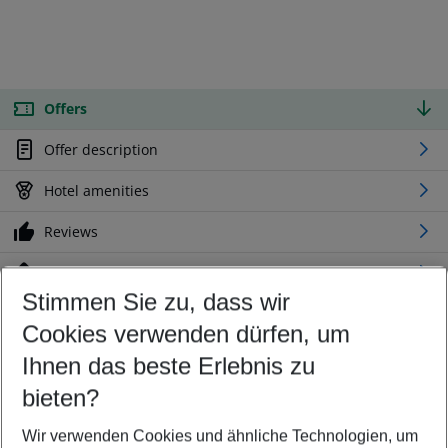
Offers
Offer description
Hotel amenities
Reviews
Location
Stimmen Sie zu, dass wir
Cookies verwenden dürfen, um
Customize your offer
Find the perfect deal which suits your best
Ihnen das beste Erlebnis zu
Your departure airport
bieten?
Any airport
Wir verwenden Cookies und ähnliche Technologien, um
Select your date range