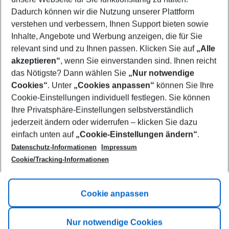
10/08/26
–
08/08/27
5-8 nights
Dadurch können wir die Nutzung unserer Plattform
Who will travel
verstehen und verbessern, Ihnen Support bieten sowie
2 adults
No children
Inhalte, Angebote und Werbung anzeigen, die für Sie
relevant sind und zu Ihnen passen. Klicken Sie auf
„Alle
Show more filter
akzeptieren“
, wenn Sie einverstanden sind. Ihnen reicht
das Nötigste? Dann wählen Sie
„Nur notwendige
Cookies“
. Unter
„Cookies anpassen“
können Sie Ihre
Cookie-Einstellungen individuell festlegen. Sie können
Ihre Privatsphäre-Einstellungen selbstverständlich
jederzeit ändern oder widerrufen – klicken Sie dazu
Footer
einfach unten auf
„Cookie-Einstellungen ändern“
.
Footer navigation
Title A
Datenschutz-Informationen
Impressum
Cookie/Tracking-Informationen
Link A
Title B
Link A
Cookie anpassen
Title C
Link A
Nur notwendige Cookies