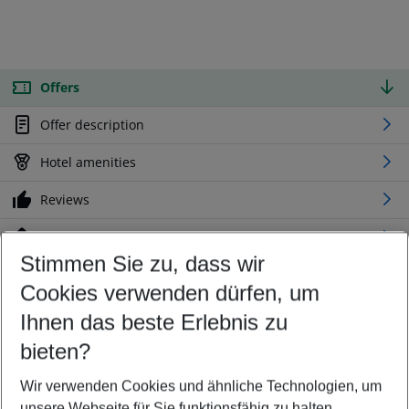
Offers
Offer description
Hotel amenities
Reviews
Location
Stimmen Sie zu, dass wir
Cookies verwenden dürfen, um
Customize your offer
Find the perfect deal which suits your best
Ihnen das beste Erlebnis zu
Your departure airport
bieten?
Any airport
Wir verwenden Cookies und ähnliche Technologien, um
Select your date range
unsere Webseite für Sie funktionsfähig zu halten.