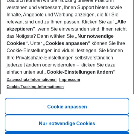
Dadurch können wir die Nutzung unserer Plattform
Who will travel
verstehen und verbessern, Ihnen Support bieten sowie
2 adults
No children
Inhalte, Angebote und Werbung anzeigen, die für Sie
relevant sind und zu Ihnen passen. Klicken Sie auf
„Alle
Show more filter
akzeptieren“
, wenn Sie einverstanden sind. Ihnen reicht
das Nötigste? Dann wählen Sie
„Nur notwendige
Cookies“
. Unter
„Cookies anpassen“
können Sie Ihre
Cookie-Einstellungen individuell festlegen. Sie können
Ihre Privatsphäre-Einstellungen selbstverständlich
jederzeit ändern oder widerrufen – klicken Sie dazu
Footer
einfach unten auf
„Cookie-Einstellungen ändern“
.
Footer navigation
Title A
Datenschutz-Informationen
Impressum
Cookie/Tracking-Informationen
Link A
Title B
Link A
Cookie anpassen
Title C
Link A
Nur notwendige Cookies