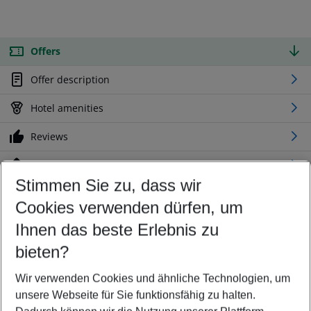
Offers
Offer description
Hotel amenities
Reviews
Location
Stimmen Sie zu, dass wir
Cookies verwenden dürfen, um
Customize your offer
Find the perfect deal which suits your best
Ihnen das beste Erlebnis zu
Your departure airport
bieten?
Any airport
Wir verwenden Cookies und ähnliche Technologien, um
Select your date range
unsere Webseite für Sie funktionsfähig zu halten.
11/08/26
–
09/08/27
5-8 nights