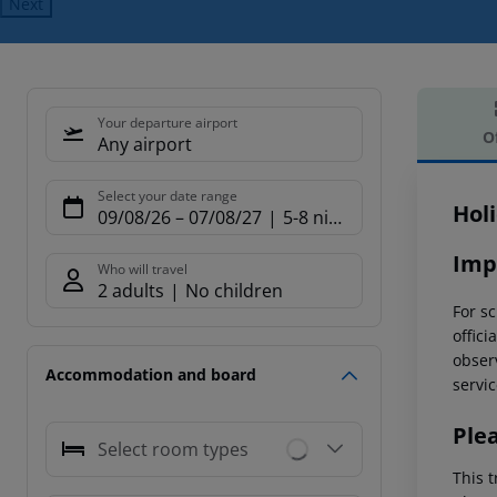
Next
Your departure airport
O
Any airport
Offe
Select your date range
Hol
09/08/26
–
07/08/27
5-8 nights
Imp
Who will travel
2 adults
No children
For sc
offici
observ
Accommodation and board
servic
Ple
Select room types
This t