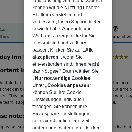
funktionsfähig zu halten. Dadurch
können wir die Nutzung unserer
Plattform verstehen und
verbessern, Ihnen Support bieten
sowie Inhalte, Angebote und
Werbung anzeigen, die für Sie
ffers
Offer description
Hotel amenities
relevant sind und zu Ihnen
r description
passen. Klicken Sie auf
„Alle
iday Inn München - Leuchtenbergring
akzeptieren“
, wenn Sie
4
einverstanden sind. Ihnen reicht
ortant info
das Nötigste? Dann wählen Sie
„Nur notwendige Cookies“
.
heduled arrivals in the destination area from 04:00 a.m., the hotel 
Unter
„Cookies anpassen“
al check-in time of the respective hotel. The official check-out time
können Sie Ihre Cookie-
ed. This includes return flights until 3.00 a.m. on the following da
Einstellungen individuell
e team, subject to availability and for an additional charge.
festlegen. Sie können Ihre
Privatsphäre-Einstellungen
ase note:
selbstverständlich jederzeit
rip is not suitable for passengers with reduced mobility or disabil
ändern oder widerrufen – klicken