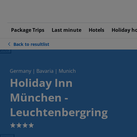
Package Trips
Last minute
Hotels
Holiday h
Back to resultlist
ious
Germany | Bavaria | Munich
Holiday Inn
München -
Leuchtenbergring
4