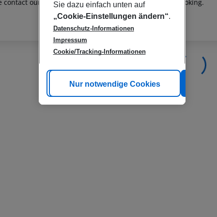
e contact our customer service before confirming your booking.
Sie dazu einfach unten auf
„Cookie-Einstellungen ändern“
.
Datenschutz-Informationen
Impressum
Cookie/Tracking-Informationen
Cookie anpassen
Nur notwendige Cookies
Alle