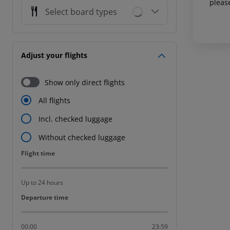
pleas
Select board types
Adjust your flights
Show only direct flights
All flights
Incl. checked luggage
Without checked luggage
Flight time
Flight time
Up to 24 hours
Departure time
Departure time
00:00
23:59