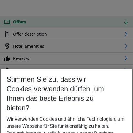
Offers
Offer description
Hotel amenities
Reviews
Location
Stimmen Sie zu, dass wir
Cookies verwenden dürfen, um
Customize your offer
Find the perfect deal which suits your best
Ihnen das beste Erlebnis zu
Your departure airport
bieten?
Any airport
Wir verwenden Cookies und ähnliche Technologien, um
Select your date range
unsere Webseite für Sie funktionsfähig zu halten.
08/08/26
–
06/08/27
5-8 nights