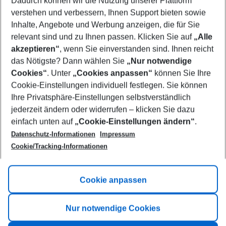
Dadurch können wir die Nutzung unserer Plattform
Who will travel
verstehen und verbessern, Ihnen Support bieten sowie
2 adults
No children
Inhalte, Angebote und Werbung anzeigen, die für Sie
relevant sind und zu Ihnen passen. Klicken Sie auf
„Alle
Show more filter
akzeptieren“
, wenn Sie einverstanden sind. Ihnen reicht
das Nötigste? Dann wählen Sie
„Nur notwendige
Cookies“
. Unter
„Cookies anpassen“
können Sie Ihre
Cookie-Einstellungen individuell festlegen. Sie können
Ihre Privatsphäre-Einstellungen selbstverständlich
jederzeit ändern oder widerrufen – klicken Sie dazu
Footer
einfach unten auf
„Cookie-Einstellungen ändern“
.
Footer navigation
Title A
Datenschutz-Informationen
Impressum
Cookie/Tracking-Informationen
Link A
Title B
Link A
Cookie anpassen
Title C
Link A
Nur notwendige Cookies