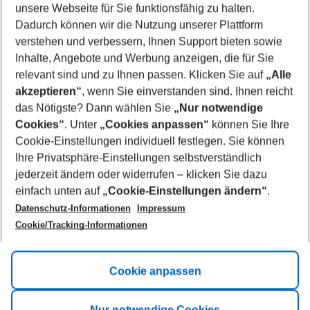
unsere Webseite für Sie funktionsfähig zu halten.
11/08/26
–
09/08/27
5-8 nights
Dadurch können wir die Nutzung unserer Plattform
Who will travel
verstehen und verbessern, Ihnen Support bieten sowie
2 adults
No children
Inhalte, Angebote und Werbung anzeigen, die für Sie
relevant sind und zu Ihnen passen. Klicken Sie auf
„Alle
Show more filter
akzeptieren“
, wenn Sie einverstanden sind. Ihnen reicht
das Nötigste? Dann wählen Sie
„Nur notwendige
Cookies“
. Unter
„Cookies anpassen“
können Sie Ihre
Cookie-Einstellungen individuell festlegen. Sie können
Ihre Privatsphäre-Einstellungen selbstverständlich
jederzeit ändern oder widerrufen – klicken Sie dazu
Footer
einfach unten auf
„Cookie-Einstellungen ändern“
.
Footer navigation
Title A
Datenschutz-Informationen
Impressum
Cookie/Tracking-Informationen
Link A
Title B
Link A
Cookie anpassen
Title C
Link A
Nur notwendige Cookies