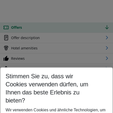
Offers
Offer description
Hotel amenities
Reviews
Location
Stimmen Sie zu, dass wir
Cookies verwenden dürfen, um
Customize your offer
Find the perfect deal which suits your best
Ihnen das beste Erlebnis zu
Your departure airport
bieten?
Any airport
Wir verwenden Cookies und ähnliche Technologien, um
Select your date range