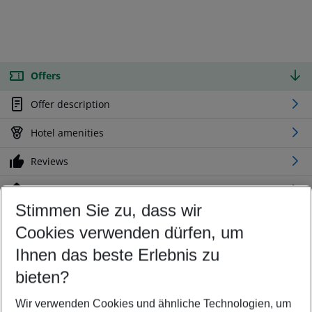
Offers
Offer description
Hotel amenities
Reviews
Location
Stimmen Sie zu, dass wir
Cookies verwenden dürfen, um
Customize your offer
Find the perfect deal which suits your best
Ihnen das beste Erlebnis zu
Your departure airport
bieten?
Any airport
Wir verwenden Cookies und ähnliche Technologien, um
Select your date range