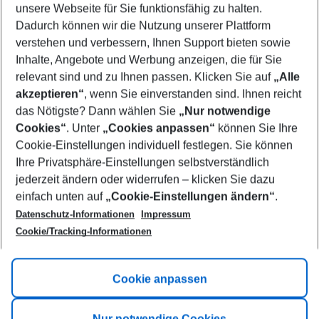
unsere Webseite für Sie funktionsfähig zu halten.
08/08/26
–
06/08/27
5-8 nights
Dadurch können wir die Nutzung unserer Plattform
Who will travel
verstehen und verbessern, Ihnen Support bieten sowie
2 adults
No children
Inhalte, Angebote und Werbung anzeigen, die für Sie
relevant sind und zu Ihnen passen. Klicken Sie auf
„Alle
Show more filter
akzeptieren“
, wenn Sie einverstanden sind. Ihnen reicht
das Nötigste? Dann wählen Sie
„Nur notwendige
Cookies“
. Unter
„Cookies anpassen“
können Sie Ihre
Cookie-Einstellungen individuell festlegen. Sie können
Ihre Privatsphäre-Einstellungen selbstverständlich
jederzeit ändern oder widerrufen – klicken Sie dazu
Footer
einfach unten auf
„Cookie-Einstellungen ändern“
.
Footer navigation
Title A
Datenschutz-Informationen
Impressum
Cookie/Tracking-Informationen
Link A
Title B
Link A
Cookie anpassen
Title C
Link A
Nur notwendige Cookies