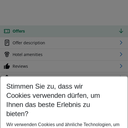
Offers
Offer description
Hotel amenities
Reviews
Location
Stimmen Sie zu, dass wir
Cookies verwenden dürfen, um
Customize your offer
Find the perfect deal which suits your best
Ihnen das beste Erlebnis zu
Your departure airport
bieten?
Any airport
Wir verwenden Cookies und ähnliche Technologien, um
Select your date range