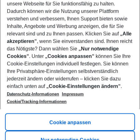
unsere Webseite für Sie funktionsfähig zu halten.
08/08/26
–
06/08/27
5-8 nights
Dadurch können wir die Nutzung unserer Plattform
Who will travel
verstehen und verbessern, Ihnen Support bieten sowie
2 adults
No children
Inhalte, Angebote und Werbung anzeigen, die für Sie
relevant sind und zu Ihnen passen. Klicken Sie auf
„Alle
Show more filter
akzeptieren“
, wenn Sie einverstanden sind. Ihnen reicht
das Nötigste? Dann wählen Sie
„Nur notwendige
Cookies“
. Unter
„Cookies anpassen“
können Sie Ihre
Cookie-Einstellungen individuell festlegen. Sie können
Ihre Privatsphäre-Einstellungen selbstverständlich
jederzeit ändern oder widerrufen – klicken Sie dazu
Footer
einfach unten auf
„Cookie-Einstellungen ändern“
.
Footer navigation
Title A
Datenschutz-Informationen
Impressum
Cookie/Tracking-Informationen
Link A
Title B
Link A
Cookie anpassen
Title C
Link A
Nur notwendige Cookies