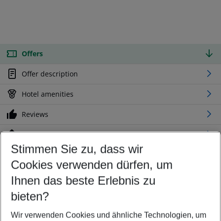
Offers
Offer description
Hotel amenities
Reviews
Location
Stimmen Sie zu, dass wir
Cookies verwenden dürfen, um
Customize your offer
Find the perfect deal which suits your best
Ihnen das beste Erlebnis zu
Your departure airport
bieten?
Any airport
Wir verwenden Cookies und ähnliche Technologien, um
Select your date range