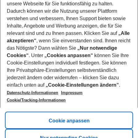
unsere Webseite für Sie funktionsfähig zu halten.
12/08/26
–
10/08/27
5-8 nights
Dadurch können wir die Nutzung unserer Plattform
Who will travel
verstehen und verbessern, Ihnen Support bieten sowie
2 adults
No children
Inhalte, Angebote und Werbung anzeigen, die für Sie
relevant sind und zu Ihnen passen. Klicken Sie auf
„Alle
Show more filter
akzeptieren“
, wenn Sie einverstanden sind. Ihnen reicht
das Nötigste? Dann wählen Sie
„Nur notwendige
Cookies“
. Unter
„Cookies anpassen“
können Sie Ihre
Cookie-Einstellungen individuell festlegen. Sie können
Ihre Privatsphäre-Einstellungen selbstverständlich
jederzeit ändern oder widerrufen – klicken Sie dazu
Footer
einfach unten auf
„Cookie-Einstellungen ändern“
.
Footer navigation
Title A
Datenschutz-Informationen
Impressum
Cookie/Tracking-Informationen
Link A
Title B
Link A
Cookie anpassen
Title C
Link A
Nur notwendige Cookies