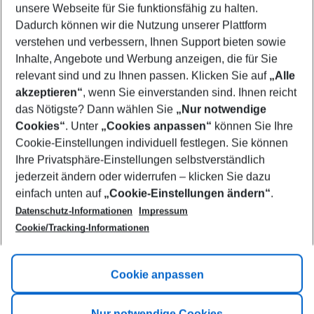
unsere Webseite für Sie funktionsfähig zu halten.
12/08/26
–
10/08/27
5-8 nights
Dadurch können wir die Nutzung unserer Plattform
Who will travel
verstehen und verbessern, Ihnen Support bieten sowie
2 adults
No children
Inhalte, Angebote und Werbung anzeigen, die für Sie
relevant sind und zu Ihnen passen. Klicken Sie auf
„Alle
Show more filter
akzeptieren“
, wenn Sie einverstanden sind. Ihnen reicht
das Nötigste? Dann wählen Sie
„Nur notwendige
Cookies“
. Unter
„Cookies anpassen“
können Sie Ihre
Cookie-Einstellungen individuell festlegen. Sie können
Ihre Privatsphäre-Einstellungen selbstverständlich
jederzeit ändern oder widerrufen – klicken Sie dazu
Footer
einfach unten auf
„Cookie-Einstellungen ändern“
.
Footer navigation
Title A
Datenschutz-Informationen
Impressum
Cookie/Tracking-Informationen
Link A
Title B
Link A
Cookie anpassen
Title C
Link A
Nur notwendige Cookies