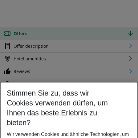
Offers
Offer description
Hotel amenities
Reviews
Location
Stimmen Sie zu, dass wir
Cookies verwenden dürfen, um
Customize your offer
Find the perfect deal which suits your best
Ihnen das beste Erlebnis zu
Your departure airport
bieten?
Any airport
Wir verwenden Cookies und ähnliche Technologien, um
Select your date range