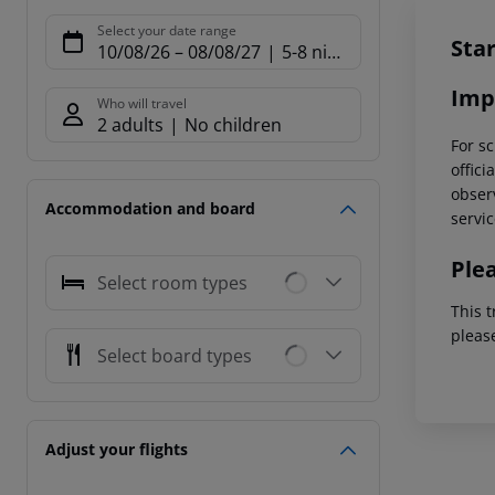
Offe
Select your date range
Sta
10/08/26
–
08/08/27
5-8 nights
Imp
Who will travel
2 adults
No children
For sc
offici
observ
Accommodation and board
servic
Ple
Select room types
This t
pleas
Select board types
Adjust your flights