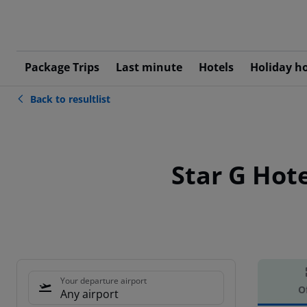
Package Trips
Last minute
Hotels
Holiday h
Back to resultlist
Star G Ho
Your departure airport
O
Any airport