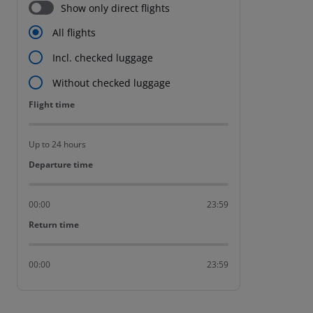
Show only direct flights
All flights
Incl. checked luggage
Without checked luggage
Flight time
Flight time
Up to 24 hours
Departure time
Departure time
00:00
23:59
Return time
Return time
00:00
23:59