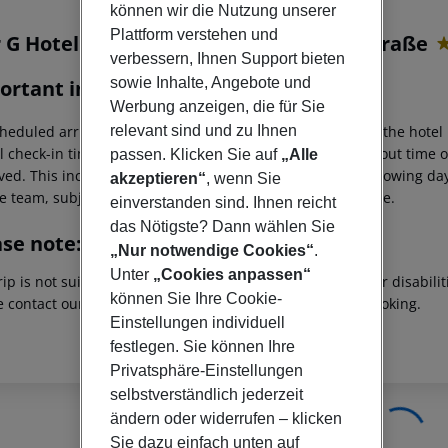
r description
können wir die Nutzung unserer
Plattform verstehen und
r G Hotel Premium München Domagkstraße
verbessern, Ihnen Support bieten
3
sowie Inhalte, Angebote und
ortant info
Werbung anzeigen, die für Sie
heduled arrivals in the destination area from 04:00 a.m., the hotel 
relevant sind und zu Ihnen
al check-in time of the respective hotel. The official check-out time
passen. Klicken Sie auf
„Alle
ed. This includes return flights until 3.00 a.m. on the following da
akzeptieren“
, wenn Sie
e team, subject to availability and for an additional charge.
einverstanden sind. Ihnen reicht
das Nötigste? Dann wählen Sie
ase note:
„Nur notwendige Cookies“
.
Unter
„Cookies anpassen“
rip is not suitable for passengers with reduced mobility or disabil
können Sie Ihre Cookie-
e contact our customer service before confirming your booking.
Einstellungen individuell
festlegen. Sie können Ihre
Privatsphäre-Einstellungen
selbstverständlich jederzeit
ändern oder widerrufen – klicken
Sie dazu einfach unten auf