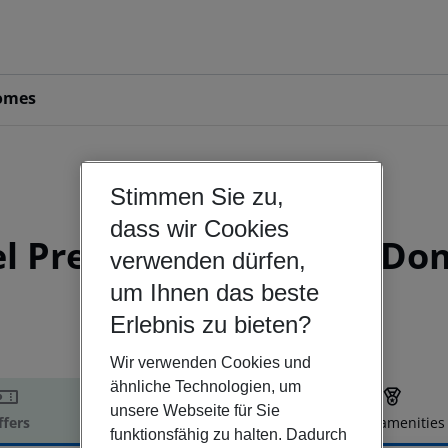
omes
Stimmen Sie zu,
Germany | Bavaria | Munich
dass wir Cookies
tel Premium München Do
verwenden dürfen,
um Ihnen das beste
3
Erlebnis zu bieten?
Wir verwenden Cookies und
ähnliche Technologien, um
unsere Webseite für Sie
ffers
Offer description
Hotel amenities
funktionsfähig zu halten. Dadurch