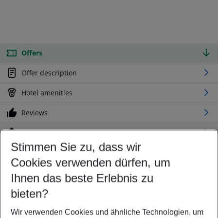
Offers
Offer description
Hotel amenities
Reviews
Location
Stimmen Sie zu, dass wir
Cookies verwenden dürfen, um
Customize your offer
Find the perfect deal which suits your best
Ihnen das beste Erlebnis zu
Your departure airport
bieten?
Any airport
Wir verwenden Cookies und ähnliche Technologien, um
Select your date range