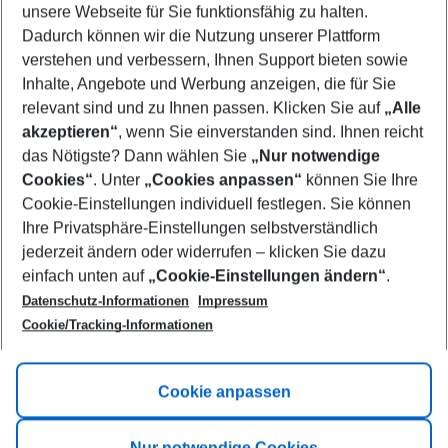
unsere Webseite für Sie funktionsfähig zu halten.
11/08/26
–
09/08/27
5-8 nights
Dadurch können wir die Nutzung unserer Plattform
Who will travel
verstehen und verbessern, Ihnen Support bieten sowie
2 adults
No children
Inhalte, Angebote und Werbung anzeigen, die für Sie
relevant sind und zu Ihnen passen. Klicken Sie auf
„Alle
Show more filter
akzeptieren“
, wenn Sie einverstanden sind. Ihnen reicht
das Nötigste? Dann wählen Sie
„Nur notwendige
Cookies“
. Unter
„Cookies anpassen“
können Sie Ihre
Cookie-Einstellungen individuell festlegen. Sie können
Ihre Privatsphäre-Einstellungen selbstverständlich
jederzeit ändern oder widerrufen – klicken Sie dazu
Footer
einfach unten auf
„Cookie-Einstellungen ändern“
.
Footer navigation
Title A
Datenschutz-Informationen
Impressum
Cookie/Tracking-Informationen
Link A
Title B
Link A
Cookie anpassen
Title C
Link A
Nur notwendige Cookies