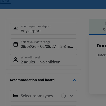
Next
Your departure airport
O
Any airport
Offe
Select your date range
Dou
08/08/26
–
06/08/27
5-8 nights
Unfor
Who will travel
2 adults
No children
Accommodation and board
Select room types