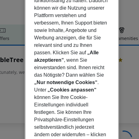
funktionsfähig zu halten. Dadurch
können wir die Nutzung unserer
Plattform verstehen und
verbessern, Ihnen Support bieten
sowie Inhalte, Angebote und
Werbung anzeigen, die für Sie
ffers
Offer description
Hotel amenities
relevant sind und zu Ihnen
r description
passen. Klicken Sie auf
„Alle
bleTree by Hilton London Elstree
akzeptieren“
, wenn Sie
4
einverstanden sind. Ihnen reicht
tunately, we do not have any description available
das Nötigste? Dann wählen Sie
„Nur notwendige Cookies“
.
Unter
„Cookies anpassen“
können Sie Ihre Cookie-
Einstellungen individuell
festlegen. Sie können Ihre
Privatsphäre-Einstellungen
selbstverständlich jederzeit
ändern oder widerrufen – klicken