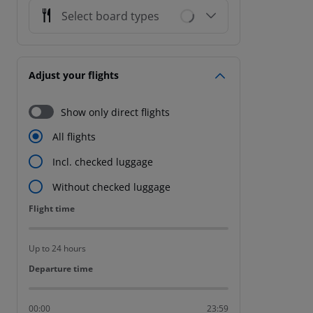
Select board types
Adjust your flights
Show only direct flights
All flights
Incl. checked luggage
Without checked luggage
Flight time
Flight time
Up to 24 hours
Departure time
Departure time
00:00
23:59