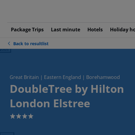
Package Trips
Last minute
Hotels
Holiday h
Back to resultlist
ious
Great Britain | Eastern England | Borehamwood
DoubleTree by Hilton
London Elstree
4