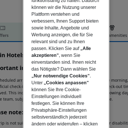
funktionsfähig zu halten. Dadurch
können wir die Nutzung unserer
Plattform verstehen und
verbessern, Ihnen Support bieten
sowie Inhalte, Angebote und
Werbung anzeigen, die für Sie
ffers
Offer description
Hotel amenities
relevant sind und zu Ihnen
r description
passen. Klicken Sie auf
„Alle
gin Hotels Edinburgh
akzeptieren“
, wenn Sie
5
einverstanden sind. Ihnen reicht
ortant info
das Nötigste? Dann wählen Sie
„Nur notwendige Cookies“
.
heduled arrivals in the destination area from 04:00 in the morning,
Unter
„Cookies anpassen“
ficial check-in time of the respective hotel. The official check-out 
können Sie Ihre Cookie-
ed. This includes return flights until 3.00 a.m. on the following da
Einstellungen individuell
e team, subject to availability and for an additional charge.
festlegen. Sie können Ihre
Privatsphäre-Einstellungen
ase note:
selbstverständlich jederzeit
rip is not suitable for passengers with reduced mobility or disabil
ändern oder widerrufen – klicken