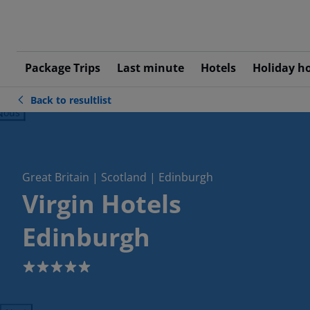
Package Trips
Last minute
Hotels
Holiday h
Back to resultlist
ious
Great Britain | Scotland | Edinburgh
Virgin Hotels
Edinburgh
5