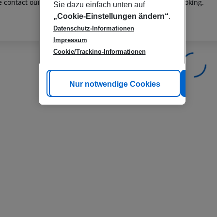
e contact our customer service before confirming your booking.
Sie dazu einfach unten auf
„Cookie-Einstellungen ändern“
.
Datenschutz-Informationen
Impressum
Cookie/Tracking-Informationen
Cookie anpassen
Nur notwendige Cookies
Alle