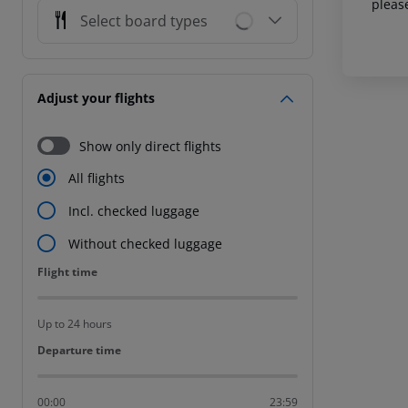
pleas
Select board types
Adjust your flights
Show only direct flights
All flights
Incl. checked luggage
Without checked luggage
Flight time
Flight time
Up to 24 hours
Departure time
Departure time
00:00
23:59