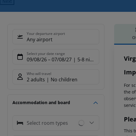
Next
Your departure airport
O
Any airport
Offe
Select your date range
Vir
09/08/26
–
07/08/27
5-8 nights
Imp
Who will travel
2 adults
No children
For sc
the of
observ
Accommodation and board
servic
Ple
Select room types
This t