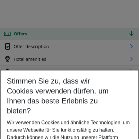
Offers
Offer description
Hotel amenities
Location
Stimmen Sie zu, dass wir
Cookies verwenden dürfen, um
Customize your offer
Find the perfect deal which suits your best
Ihnen das beste Erlebnis zu
Your departure airport
bieten?
Any airport
Wir verwenden Cookies und ähnliche Technologien, um
Select your date range
unsere Webseite für Sie funktionsfähig zu halten.
10/08/26
–
08/08/27
5-8 nights
Dadurch können wir die Nutzung unserer Plattform