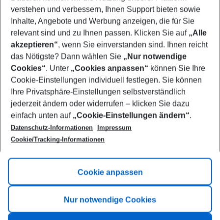
Who will travel
verstehen und verbessern, Ihnen Support bieten sowie
2 adults
No children
Inhalte, Angebote und Werbung anzeigen, die für Sie
relevant sind und zu Ihnen passen. Klicken Sie auf
„Alle
Show more filter
akzeptieren“
, wenn Sie einverstanden sind. Ihnen reicht
das Nötigste? Dann wählen Sie
„Nur notwendige
Cookies“
. Unter
„Cookies anpassen“
können Sie Ihre
Cookie-Einstellungen individuell festlegen. Sie können
Ihre Privatsphäre-Einstellungen selbstverständlich
jederzeit ändern oder widerrufen – klicken Sie dazu
Footer
einfach unten auf
„Cookie-Einstellungen ändern“
.
Footer navigation
Title A
Datenschutz-Informationen
Impressum
Cookie/Tracking-Informationen
Link A
Title B
Link A
Cookie anpassen
Title C
Link A
Nur notwendige Cookies