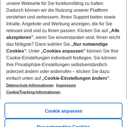
unsere Webseite für Sie funktionsfähig zu halten.
09/08/26
–
07/08/27
5-8 nights
Dadurch können wir die Nutzung unserer Plattform
Who will travel
verstehen und verbessern, Ihnen Support bieten sowie
2 adults
No children
Inhalte, Angebote und Werbung anzeigen, die für Sie
relevant sind und zu Ihnen passen. Klicken Sie auf
„Alle
Show more filter
akzeptieren“
, wenn Sie einverstanden sind. Ihnen reicht
das Nötigste? Dann wählen Sie
„Nur notwendige
Cookies“
. Unter
„Cookies anpassen“
können Sie Ihre
Cookie-Einstellungen individuell festlegen. Sie können
Ihre Privatsphäre-Einstellungen selbstverständlich
jederzeit ändern oder widerrufen – klicken Sie dazu
Footer
einfach unten auf
„Cookie-Einstellungen ändern“
.
Footer navigation
Title A
Datenschutz-Informationen
Impressum
Cookie/Tracking-Informationen
Link A
Title B
Link A
Cookie anpassen
Title C
Link A
Nur notwendige Cookies