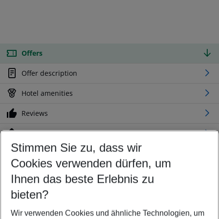
Offers
Offer description
Hotel amenities
Reviews
Location
Stimmen Sie zu, dass wir
Cookies verwenden dürfen, um
Customize your offer
Find the perfect deal which suits your best
Ihnen das beste Erlebnis zu
Your departure airport
bieten?
Any airport
Wir verwenden Cookies und ähnliche Technologien, um
Select your date range