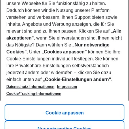
unsere Webseite für Sie funktionsfähig zu halten.
12/08/26
–
10/08/27
5-8 nights
Dadurch können wir die Nutzung unserer Plattform
Who will travel
verstehen und verbessern, Ihnen Support bieten sowie
2 adults
No children
Inhalte, Angebote und Werbung anzeigen, die für Sie
relevant sind und zu Ihnen passen. Klicken Sie auf
„Alle
Show more filter
akzeptieren“
, wenn Sie einverstanden sind. Ihnen reicht
das Nötigste? Dann wählen Sie
„Nur notwendige
Cookies“
. Unter
„Cookies anpassen“
können Sie Ihre
Cookie-Einstellungen individuell festlegen. Sie können
Ihre Privatsphäre-Einstellungen selbstverständlich
jederzeit ändern oder widerrufen – klicken Sie dazu
Footer
einfach unten auf
„Cookie-Einstellungen ändern“
.
Footer navigation
Title A
Datenschutz-Informationen
Impressum
Cookie/Tracking-Informationen
Link A
Title B
Link A
Cookie anpassen
Title C
Link A
Nur notwendige Cookies