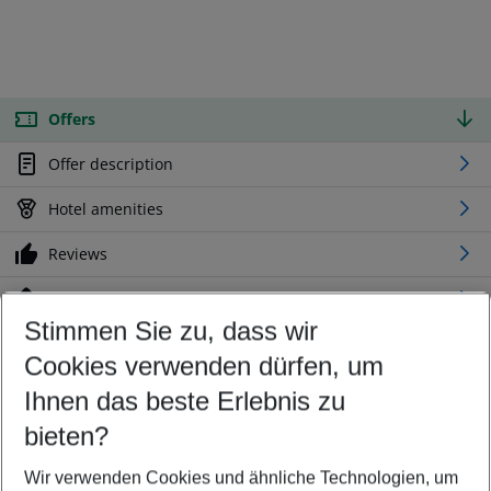
Offers
Offer description
Hotel amenities
Reviews
Location
Stimmen Sie zu, dass wir
Cookies verwenden dürfen, um
Customize your offer
Find the perfect deal which suits your best
Ihnen das beste Erlebnis zu
Your departure airport
bieten?
Any airport
Wir verwenden Cookies und ähnliche Technologien, um
Select your date range