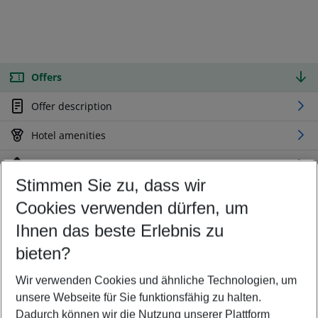
Offers
Offer description
Hotel amenities
Location
Stimmen Sie zu, dass wir
Cookies verwenden dürfen, um
Customize your offer
Find the perfect deal which suits your best
Ihnen das beste Erlebnis zu
Your departure airport
bieten?
Any airport
Wir verwenden Cookies und ähnliche Technologien, um
Select your date range
unsere Webseite für Sie funktionsfähig zu halten.
09/08/26
–
07/08/27
5-8 nights
Dadurch können wir die Nutzung unserer Plattform