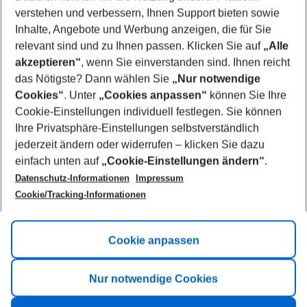
Who will travel
verstehen und verbessern, Ihnen Support bieten sowie
2 adults
No children
Inhalte, Angebote und Werbung anzeigen, die für Sie
relevant sind und zu Ihnen passen. Klicken Sie auf
„Alle
Show more filter
akzeptieren“
, wenn Sie einverstanden sind. Ihnen reicht
das Nötigste? Dann wählen Sie
„Nur notwendige
Cookies“
. Unter
„Cookies anpassen“
können Sie Ihre
Cookie-Einstellungen individuell festlegen. Sie können
Ihre Privatsphäre-Einstellungen selbstverständlich
jederzeit ändern oder widerrufen – klicken Sie dazu
Footer
einfach unten auf
„Cookie-Einstellungen ändern“
.
Footer navigation
Title A
Datenschutz-Informationen
Impressum
Cookie/Tracking-Informationen
Link A
Title B
Link A
Cookie anpassen
Title C
Link A
Nur notwendige Cookies