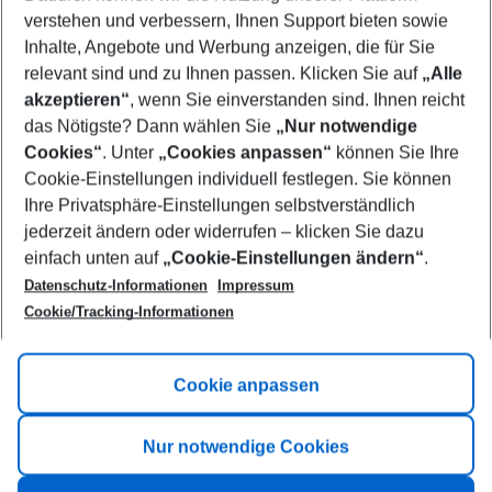
Who will travel
verstehen und verbessern, Ihnen Support bieten sowie
2 adults
No children
Inhalte, Angebote und Werbung anzeigen, die für Sie
relevant sind und zu Ihnen passen. Klicken Sie auf
„Alle
Show more filter
akzeptieren“
, wenn Sie einverstanden sind. Ihnen reicht
das Nötigste? Dann wählen Sie
„Nur notwendige
Cookies“
. Unter
„Cookies anpassen“
können Sie Ihre
Cookie-Einstellungen individuell festlegen. Sie können
Ihre Privatsphäre-Einstellungen selbstverständlich
jederzeit ändern oder widerrufen – klicken Sie dazu
Footer
einfach unten auf
„Cookie-Einstellungen ändern“
.
Footer navigation
Title A
Datenschutz-Informationen
Impressum
Cookie/Tracking-Informationen
Link A
Title B
Link A
Cookie anpassen
Title C
Link A
Nur notwendige Cookies