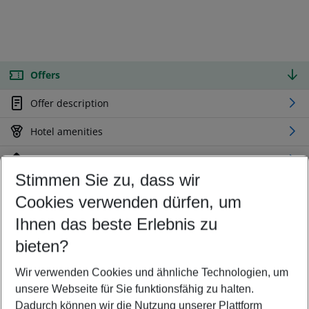
Offers
Offer description
Hotel amenities
Location
Stimmen Sie zu, dass wir
Cookies verwenden dürfen, um
Customize your offer
Find the perfect deal which suits your best
Ihnen das beste Erlebnis zu
Your departure airport
bieten?
Any airport
Wir verwenden Cookies und ähnliche Technologien, um
Select your date range
unsere Webseite für Sie funktionsfähig zu halten.
08/08/26
–
06/08/27
5-8 nights
Dadurch können wir die Nutzung unserer Plattform