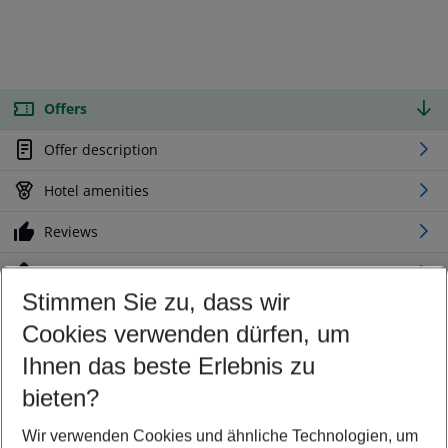
Offers
Offer description
Hotel amenities
Reviews
Location
Stimmen Sie zu, dass wir
Cookies verwenden dürfen, um
Customize your offer
Find the perfect deal which suits your best
Ihnen das beste Erlebnis zu
Your departure airport
bieten?
Any airport
Wir verwenden Cookies und ähnliche Technologien, um
Select your date range