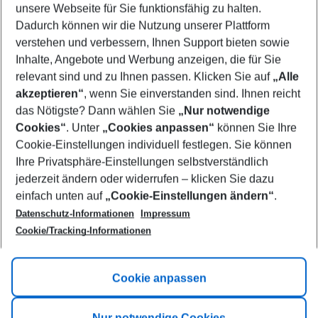
unsere Webseite für Sie funktionsfähig zu halten.
08/08/26
–
06/08/27
5-8 nights
Dadurch können wir die Nutzung unserer Plattform
Who will travel
verstehen und verbessern, Ihnen Support bieten sowie
2 adults
No children
Inhalte, Angebote und Werbung anzeigen, die für Sie
relevant sind und zu Ihnen passen. Klicken Sie auf
„Alle
Show more filter
akzeptieren“
, wenn Sie einverstanden sind. Ihnen reicht
das Nötigste? Dann wählen Sie
„Nur notwendige
Cookies“
. Unter
„Cookies anpassen“
können Sie Ihre
Cookie-Einstellungen individuell festlegen. Sie können
Ihre Privatsphäre-Einstellungen selbstverständlich
jederzeit ändern oder widerrufen – klicken Sie dazu
Footer
einfach unten auf
„Cookie-Einstellungen ändern“
.
Footer navigation
Title A
Datenschutz-Informationen
Impressum
Cookie/Tracking-Informationen
Link A
Title B
Link A
Cookie anpassen
Title C
Link A
Nur notwendige Cookies