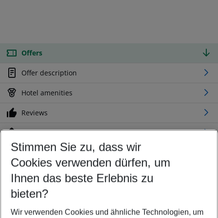
Offers
Offer description
Hotel amenities
Reviews
Location
Stimmen Sie zu, dass wir
Cookies verwenden dürfen, um
Customize your offer
Find the perfect deal which suits your best
Ihnen das beste Erlebnis zu
Your departure airport
bieten?
Any airport
Wir verwenden Cookies und ähnliche Technologien, um
Select your date range