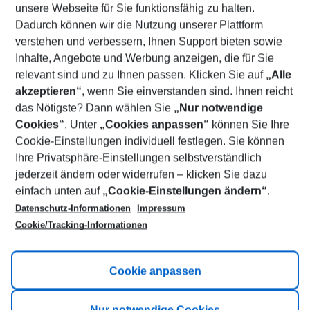
unsere Webseite für Sie funktionsfähig zu halten.
08/08/26
–
06/08/27
5-8 nights
Dadurch können wir die Nutzung unserer Plattform
Who will travel
verstehen und verbessern, Ihnen Support bieten sowie
2 adults
No children
Inhalte, Angebote und Werbung anzeigen, die für Sie
relevant sind und zu Ihnen passen. Klicken Sie auf
„Alle
Show more filter
akzeptieren“
, wenn Sie einverstanden sind. Ihnen reicht
das Nötigste? Dann wählen Sie
„Nur notwendige
Cookies“
. Unter
„Cookies anpassen“
können Sie Ihre
Cookie-Einstellungen individuell festlegen. Sie können
Ihre Privatsphäre-Einstellungen selbstverständlich
jederzeit ändern oder widerrufen – klicken Sie dazu
Footer
einfach unten auf
„Cookie-Einstellungen ändern“
.
Footer navigation
Title A
Datenschutz-Informationen
Impressum
Cookie/Tracking-Informationen
Link A
Title B
Link A
Cookie anpassen
Title C
Link A
Nur notwendige Cookies