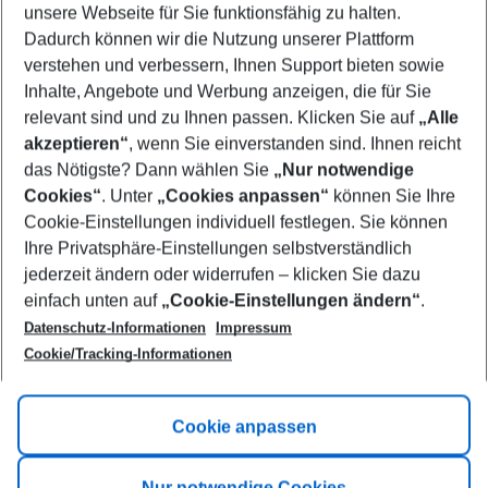
unsere Webseite für Sie funktionsfähig zu halten.
09/08/26
–
07/08/27
5-8 nights
Dadurch können wir die Nutzung unserer Plattform
Who will travel
verstehen und verbessern, Ihnen Support bieten sowie
2 adults
No children
Inhalte, Angebote und Werbung anzeigen, die für Sie
relevant sind und zu Ihnen passen. Klicken Sie auf
„Alle
Show more filter
akzeptieren“
, wenn Sie einverstanden sind. Ihnen reicht
das Nötigste? Dann wählen Sie
„Nur notwendige
Cookies“
. Unter
„Cookies anpassen“
können Sie Ihre
Cookie-Einstellungen individuell festlegen. Sie können
Ihre Privatsphäre-Einstellungen selbstverständlich
jederzeit ändern oder widerrufen – klicken Sie dazu
Footer
einfach unten auf
„Cookie-Einstellungen ändern“
.
Footer navigation
Title A
Datenschutz-Informationen
Impressum
Cookie/Tracking-Informationen
Link A
Title B
Link A
Cookie anpassen
Title C
Link A
Nur notwendige Cookies