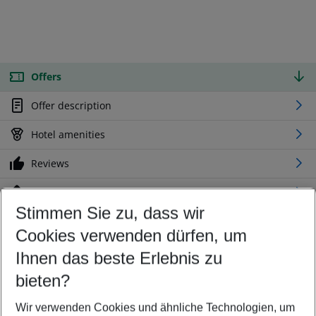
Offers
Offer description
Hotel amenities
Reviews
Location
Stimmen Sie zu, dass wir
Cookies verwenden dürfen, um
Customize your offer
Find the perfect deal which suits your best
Ihnen das beste Erlebnis zu
Your departure airport
bieten?
Any airport
Wir verwenden Cookies und ähnliche Technologien, um
Select your date range