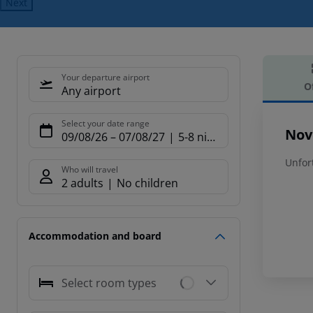
Next
Your departure airport
O
Any airport
Offe
Select your date range
Nov
09/08/26
–
07/08/27
5-8 nights
Unfor
Who will travel
2 adults
No children
Accommodation and board
Select room types