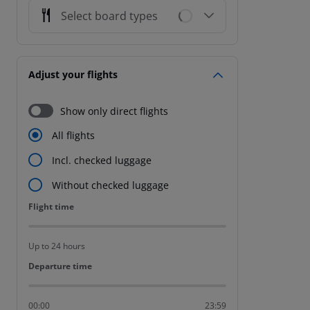
Select board types
Adjust your flights
Show only direct flights
All flights
Incl. checked luggage
Without checked luggage
Flight time
Flight time
Up to 24 hours
Departure time
Departure time
00:00
23:59