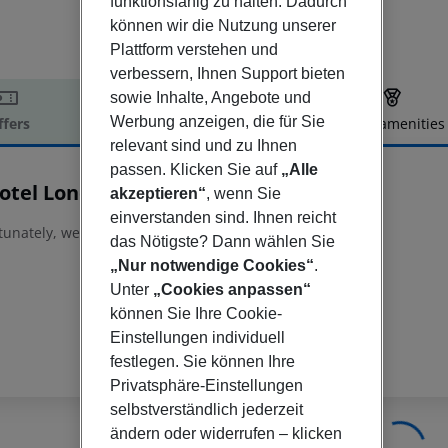
funktionsfähig zu halten. Dadurch
können wir die Nutzung unserer
Plattform verstehen und
verbessern, Ihnen Support bieten
sowie Inhalte, Angebote und
Werbung anzeigen, die für Sie
ffers
Offer description
Hotel amenities
relevant sind und zu Ihnen
r description
passen. Klicken Sie auf
„Alle
otel London Wembley
akzeptieren“
, wenn Sie
4
einverstanden sind. Ihnen reicht
tunately, we do not have any description available
das Nötigste? Dann wählen Sie
„Nur notwendige Cookies“
.
Unter
„Cookies anpassen“
können Sie Ihre Cookie-
Einstellungen individuell
festlegen. Sie können Ihre
Privatsphäre-Einstellungen
selbstverständlich jederzeit
ändern oder widerrufen – klicken