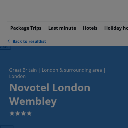
Package Trips
Last minute
Hotels
Holiday h
Back to resultlist
ious
Great Britain | London & surrounding area |
London
Novotel London
Wembley
4