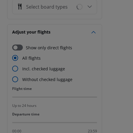
Select board types
Adjust your flights
Show only direct flights
All flights
Incl. checked luggage
Without checked luggage
Flight time
Flight time
Up to 24 hours
Departure time
Departure time
00:00
23:59