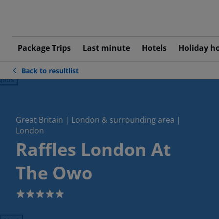
Package Trips
Last minute
Hotels
Holiday h
Back to resultlist
ious
Great Britain | London & surrounding area |
London
Raffles London At
The Owo
5