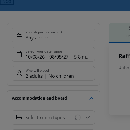
Next
Your departure airport
O
Any airport
Offe
Select your date range
Raf
10/08/26
–
08/08/27
5-8 nights
Unfor
Who will travel
2 adults
No children
Accommodation and board
Select room types