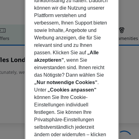
funktionsfähig zu halten. Dadurch
können wir die Nutzung unserer
Plattform verstehen und
verbessern, Ihnen Support bieten
sowie Inhalte, Angebote und
Werbung anzeigen, die für Sie
ffers
Offer description
Hotel amenities
relevant sind und zu Ihnen
r description
passen. Klicken Sie auf
„Alle
fles London At The Owo
akzeptieren“
, wenn Sie
5
einverstanden sind. Ihnen reicht
tunately, we do not have any description available
das Nötigste? Dann wählen Sie
„Nur notwendige Cookies“
.
Unter
„Cookies anpassen“
können Sie Ihre Cookie-
Einstellungen individuell
festlegen. Sie können Ihre
Privatsphäre-Einstellungen
selbstverständlich jederzeit
ändern oder widerrufen – klicken