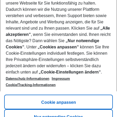
unsere Webseite für Sie funktionsfähig zu halten.
09/08/26
–
07/08/27
5-8 nights
Dadurch können wir die Nutzung unserer Plattform
Who will travel
verstehen und verbessern, Ihnen Support bieten sowie
2 adults
No children
Inhalte, Angebote und Werbung anzeigen, die für Sie
relevant sind und zu Ihnen passen. Klicken Sie auf
„Alle
Show more filter
akzeptieren“
, wenn Sie einverstanden sind. Ihnen reicht
das Nötigste? Dann wählen Sie
„Nur notwendige
Cookies“
. Unter
„Cookies anpassen“
können Sie Ihre
Cookie-Einstellungen individuell festlegen. Sie können
Ihre Privatsphäre-Einstellungen selbstverständlich
jederzeit ändern oder widerrufen – klicken Sie dazu
Footer
einfach unten auf
„Cookie-Einstellungen ändern“
.
Footer navigation
Title A
Datenschutz-Informationen
Impressum
Cookie/Tracking-Informationen
Link A
Title B
Link A
Cookie anpassen
Title C
Link A
Nur notwendige Cookies