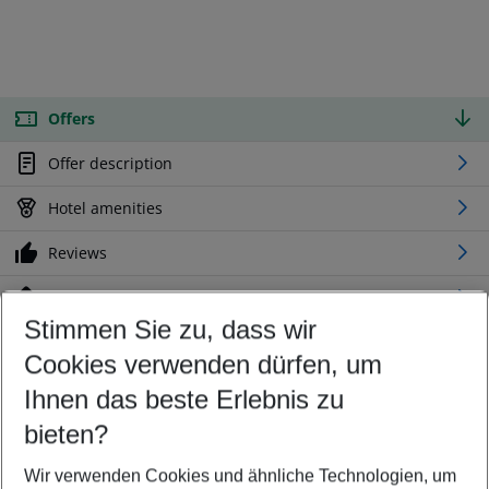
Offers
Offer description
Hotel amenities
Reviews
Location
Stimmen Sie zu, dass wir
Cookies verwenden dürfen, um
Customize your offer
Find the perfect deal which suits your best
Ihnen das beste Erlebnis zu
Your departure airport
bieten?
Any airport
Wir verwenden Cookies und ähnliche Technologien, um
Select your date range