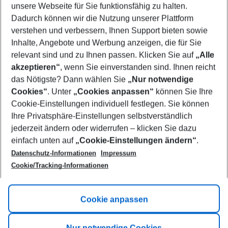
unsere Webseite für Sie funktionsfähig zu halten.
10/08/26
–
08/08/27
5-8 nights
Dadurch können wir die Nutzung unserer Plattform
Who will travel
verstehen und verbessern, Ihnen Support bieten sowie
2 adults
No children
Inhalte, Angebote und Werbung anzeigen, die für Sie
relevant sind und zu Ihnen passen. Klicken Sie auf
„Alle
Show more filter
akzeptieren“
, wenn Sie einverstanden sind. Ihnen reicht
das Nötigste? Dann wählen Sie
„Nur notwendige
Cookies“
. Unter
„Cookies anpassen“
können Sie Ihre
Cookie-Einstellungen individuell festlegen. Sie können
Ihre Privatsphäre-Einstellungen selbstverständlich
jederzeit ändern oder widerrufen – klicken Sie dazu
Footer
einfach unten auf
„Cookie-Einstellungen ändern“
.
Footer navigation
Title A
Datenschutz-Informationen
Impressum
Cookie/Tracking-Informationen
Link A
Title B
Link A
Cookie anpassen
Title C
Link A
Nur notwendige Cookies