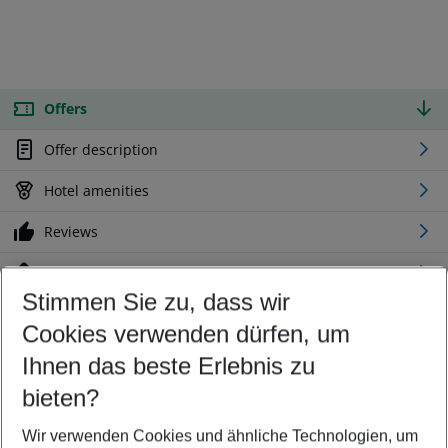
Offers
Offer description
Hotel amenities
Reviews
Location
Stimmen Sie zu, dass wir
Cookies verwenden dürfen, um
Customize your offer
Find the perfect deal which suits your best
Ihnen das beste Erlebnis zu
Your departure airport
bieten?
Any airport
Wir verwenden Cookies und ähnliche Technologien, um
Select your date range