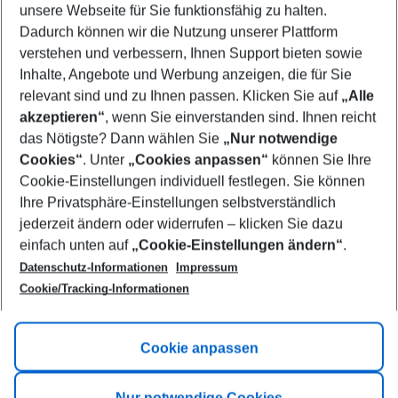
unsere Webseite für Sie funktionsfähig zu halten.
11/08/26
–
09/08/27
5-8 nights
Dadurch können wir die Nutzung unserer Plattform
Who will travel
verstehen und verbessern, Ihnen Support bieten sowie
2 adults
No children
Inhalte, Angebote und Werbung anzeigen, die für Sie
relevant sind und zu Ihnen passen. Klicken Sie auf
„Alle
Show more filter
akzeptieren“
, wenn Sie einverstanden sind. Ihnen reicht
das Nötigste? Dann wählen Sie
„Nur notwendige
Cookies“
. Unter
„Cookies anpassen“
können Sie Ihre
Cookie-Einstellungen individuell festlegen. Sie können
Ihre Privatsphäre-Einstellungen selbstverständlich
jederzeit ändern oder widerrufen – klicken Sie dazu
Footer
einfach unten auf
„Cookie-Einstellungen ändern“
.
Footer navigation
Title A
Datenschutz-Informationen
Impressum
Cookie/Tracking-Informationen
Link A
Title B
Link A
Cookie anpassen
Title C
Link A
Nur notwendige Cookies