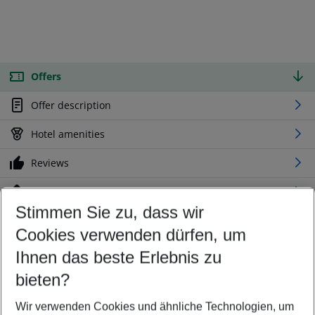
Offers
Offer description
Hotel amenities
Reviews
Location
Stimmen Sie zu, dass wir
Cookies verwenden dürfen, um
Customize your offer
Find the perfect deal which suits your best
Ihnen das beste Erlebnis zu
Your departure airport
bieten?
Any airport
Wir verwenden Cookies und ähnliche Technologien, um
Select your date range