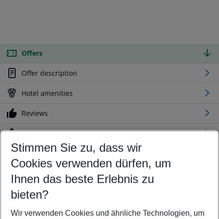
Offers
Offer description
Hotel amenities
Reviews
Location
Stimmen Sie zu, dass wir
Cookies verwenden dürfen, um
Customize your offer
Find the perfect deal which suits your best
Ihnen das beste Erlebnis zu
Your departure airport
bieten?
Any airport
Wir verwenden Cookies und ähnliche Technologien, um
Select your date range