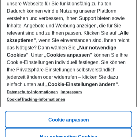
unsere Webseite für Sie funktionsfähig zu halten.
09/08/26
–
07/08/27
5-8 nights
Dadurch können wir die Nutzung unserer Plattform
Who will travel
verstehen und verbessern, Ihnen Support bieten sowie
2 adults
No children
Inhalte, Angebote und Werbung anzeigen, die für Sie
relevant sind und zu Ihnen passen. Klicken Sie auf
„Alle
Show more filter
akzeptieren“
, wenn Sie einverstanden sind. Ihnen reicht
das Nötigste? Dann wählen Sie
„Nur notwendige
Cookies“
. Unter
„Cookies anpassen“
können Sie Ihre
Cookie-Einstellungen individuell festlegen. Sie können
Ihre Privatsphäre-Einstellungen selbstverständlich
jederzeit ändern oder widerrufen – klicken Sie dazu
Footer
einfach unten auf
„Cookie-Einstellungen ändern“
.
Footer navigation
Title A
Datenschutz-Informationen
Impressum
Cookie/Tracking-Informationen
Link A
Title B
Link A
Cookie anpassen
Title C
Link A
Nur notwendige Cookies