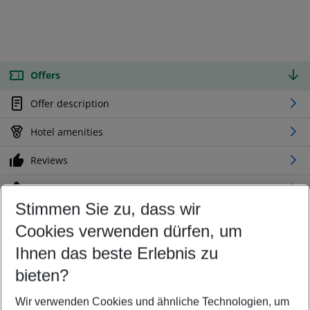
Offers
Offer description
Hotel amenities
Reviews
Location
Stimmen Sie zu, dass wir
Cookies verwenden dürfen, um
Customize your offer
Find the perfect deal which suits your best
Ihnen das beste Erlebnis zu
Your departure airport
bieten?
Any airport
Wir verwenden Cookies und ähnliche Technologien, um
Select your date range