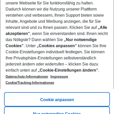
unsere Webseite für Sie funktionsfähig zu halten.
11/08/26
–
09/08/27
5-8 nights
Dadurch können wir die Nutzung unserer Plattform
Who will travel
verstehen und verbessern, Ihnen Support bieten sowie
2 adults
No children
Inhalte, Angebote und Werbung anzeigen, die für Sie
relevant sind und zu Ihnen passen. Klicken Sie auf
„Alle
Show more filter
akzeptieren“
, wenn Sie einverstanden sind. Ihnen reicht
das Nötigste? Dann wählen Sie
„Nur notwendige
Cookies“
. Unter
„Cookies anpassen“
können Sie Ihre
Cookie-Einstellungen individuell festlegen. Sie können
Ihre Privatsphäre-Einstellungen selbstverständlich
jederzeit ändern oder widerrufen – klicken Sie dazu
Footer
einfach unten auf
„Cookie-Einstellungen ändern“
.
Footer navigation
Title A
Datenschutz-Informationen
Impressum
Cookie/Tracking-Informationen
Link A
Title B
Link A
Cookie anpassen
Title C
Link A
Nur notwendige Cookies