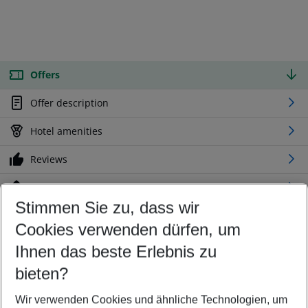
Offers
Offer description
Hotel amenities
Reviews
Location
Stimmen Sie zu, dass wir
Cookies verwenden dürfen, um
Customize your offer
Find the perfect deal which suits your best
Ihnen das beste Erlebnis zu
Your departure airport
bieten?
Any airport
Wir verwenden Cookies und ähnliche Technologien, um
Select your date range