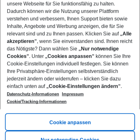
unsere Webseite für Sie funktionsfähig zu halten.
09/08/26
–
07/08/27
5-8 nights
Dadurch können wir die Nutzung unserer Plattform
Who will travel
verstehen und verbessern, Ihnen Support bieten sowie
2 adults
No children
Inhalte, Angebote und Werbung anzeigen, die für Sie
relevant sind und zu Ihnen passen. Klicken Sie auf
„Alle
Show more filter
akzeptieren“
, wenn Sie einverstanden sind. Ihnen reicht
das Nötigste? Dann wählen Sie
„Nur notwendige
Cookies“
. Unter
„Cookies anpassen“
können Sie Ihre
Cookie-Einstellungen individuell festlegen. Sie können
Ihre Privatsphäre-Einstellungen selbstverständlich
jederzeit ändern oder widerrufen – klicken Sie dazu
Footer
einfach unten auf
„Cookie-Einstellungen ändern“
.
Footer navigation
Title A
Datenschutz-Informationen
Impressum
Cookie/Tracking-Informationen
Link A
Title B
Link A
Cookie anpassen
Title C
Link A
Nur notwendige Cookies