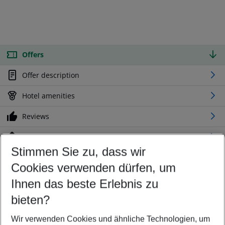
Offers
Offer description
Hotel amenities
Reviews
Location
Stimmen Sie zu, dass wir
Cookies verwenden dürfen, um
Customize your offer
Find the perfect deal which suits your best
Ihnen das beste Erlebnis zu
Your departure airport
bieten?
Any airport
Wir verwenden Cookies und ähnliche Technologien, um
Select your date range