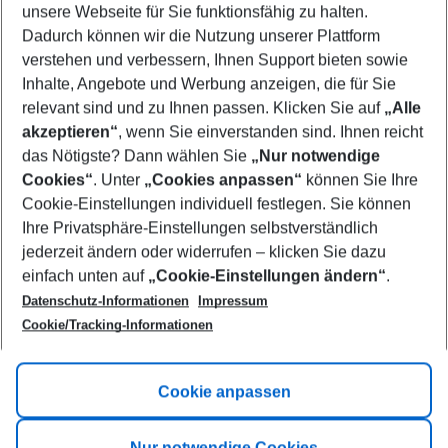
unsere Webseite für Sie funktionsfähig zu halten.
10/08/26
–
08/08/27
5-8 nights
Dadurch können wir die Nutzung unserer Plattform
Who will travel
verstehen und verbessern, Ihnen Support bieten sowie
2 adults
No children
Inhalte, Angebote und Werbung anzeigen, die für Sie
relevant sind und zu Ihnen passen. Klicken Sie auf
„Alle
Show more filter
akzeptieren“
, wenn Sie einverstanden sind. Ihnen reicht
das Nötigste? Dann wählen Sie
„Nur notwendige
Cookies“
. Unter
„Cookies anpassen“
können Sie Ihre
Cookie-Einstellungen individuell festlegen. Sie können
Ihre Privatsphäre-Einstellungen selbstverständlich
jederzeit ändern oder widerrufen – klicken Sie dazu
Footer
einfach unten auf
„Cookie-Einstellungen ändern“
.
Footer navigation
Title A
Datenschutz-Informationen
Impressum
Cookie/Tracking-Informationen
Link A
Title B
Link A
Cookie anpassen
Title C
Link A
Nur notwendige Cookies