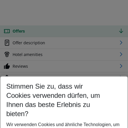
Offers
Offer description
Hotel amenities
Reviews
Location
Stimmen Sie zu, dass wir
Cookies verwenden dürfen, um
Customize your offer
Find the perfect deal which suits your best
Ihnen das beste Erlebnis zu
Your departure airport
bieten?
Any airport
Wir verwenden Cookies und ähnliche Technologien, um
Select your date range