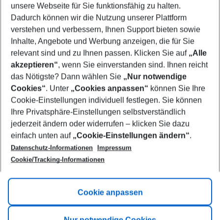
unsere Webseite für Sie funktionsfähig zu halten.
10/08/26
–
08/08/27
5-8 nights
Dadurch können wir die Nutzung unserer Plattform
Who will travel
verstehen und verbessern, Ihnen Support bieten sowie
2 adults
No children
Inhalte, Angebote und Werbung anzeigen, die für Sie
relevant sind und zu Ihnen passen. Klicken Sie auf
„Alle
Show more filter
akzeptieren“
, wenn Sie einverstanden sind. Ihnen reicht
das Nötigste? Dann wählen Sie
„Nur notwendige
Cookies“
. Unter
„Cookies anpassen“
können Sie Ihre
Cookie-Einstellungen individuell festlegen. Sie können
Ihre Privatsphäre-Einstellungen selbstverständlich
jederzeit ändern oder widerrufen – klicken Sie dazu
Footer
einfach unten auf
„Cookie-Einstellungen ändern“
.
Footer navigation
Title A
Datenschutz-Informationen
Impressum
Cookie/Tracking-Informationen
Link A
Title B
Link A
Cookie anpassen
Title C
Link A
Nur notwendige Cookies