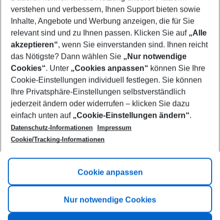
Who will travel
verstehen und verbessern, Ihnen Support bieten sowie
2 adults
No children
Inhalte, Angebote und Werbung anzeigen, die für Sie
relevant sind und zu Ihnen passen. Klicken Sie auf
„Alle
Show more filter
akzeptieren“
, wenn Sie einverstanden sind. Ihnen reicht
das Nötigste? Dann wählen Sie
„Nur notwendige
Cookies“
. Unter
„Cookies anpassen“
können Sie Ihre
Cookie-Einstellungen individuell festlegen. Sie können
Ihre Privatsphäre-Einstellungen selbstverständlich
jederzeit ändern oder widerrufen – klicken Sie dazu
Footer
einfach unten auf
„Cookie-Einstellungen ändern“
.
Footer navigation
Title A
Datenschutz-Informationen
Impressum
Cookie/Tracking-Informationen
Link A
Title B
Link A
Cookie anpassen
Title C
Link A
Nur notwendige Cookies