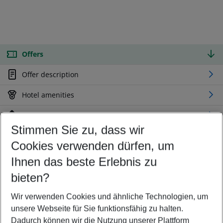
Offers
Offer description
Hotel amenities
Location
Stimmen Sie zu, dass wir
Cookies verwenden dürfen, um
Customize your offer
Find the perfect deal which suits your best
Ihnen das beste Erlebnis zu
Your departure airport
bieten?
Any airport
Wir verwenden Cookies und ähnliche Technologien, um
Select your date range
unsere Webseite für Sie funktionsfähig zu halten.
10/08/26
–
08/08/27
5-8 nights
Dadurch können wir die Nutzung unserer Plattform