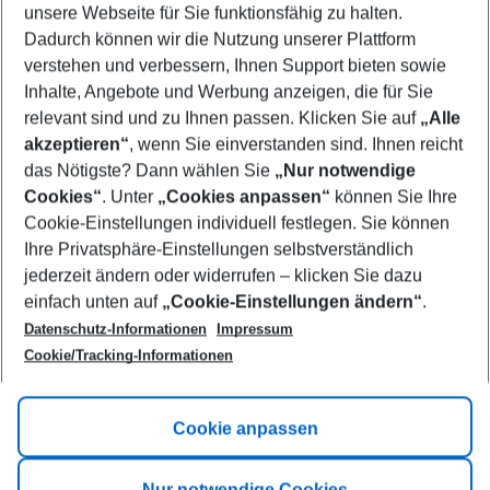
unsere Webseite für Sie funktionsfähig zu halten.
11/08/26
–
09/08/27
5-8 nights
Dadurch können wir die Nutzung unserer Plattform
Who will travel
verstehen und verbessern, Ihnen Support bieten sowie
2 adults
No children
Inhalte, Angebote und Werbung anzeigen, die für Sie
relevant sind und zu Ihnen passen. Klicken Sie auf
„Alle
Show more filter
akzeptieren“
, wenn Sie einverstanden sind. Ihnen reicht
das Nötigste? Dann wählen Sie
„Nur notwendige
Cookies“
. Unter
„Cookies anpassen“
können Sie Ihre
Cookie-Einstellungen individuell festlegen. Sie können
Ihre Privatsphäre-Einstellungen selbstverständlich
jederzeit ändern oder widerrufen – klicken Sie dazu
Footer
einfach unten auf
„Cookie-Einstellungen ändern“
.
Footer navigation
Title A
Datenschutz-Informationen
Impressum
Cookie/Tracking-Informationen
Link A
Title B
Link A
Cookie anpassen
Title C
Link A
Nur notwendige Cookies