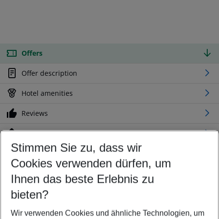
Offers
Offer description
Hotel amenities
Reviews
Location
Stimmen Sie zu, dass wir
Cookies verwenden dürfen, um
Customize your offer
Find the perfect deal which suits your best
Ihnen das beste Erlebnis zu
Your departure airport
bieten?
Any airport
Wir verwenden Cookies und ähnliche Technologien, um
Select your date range