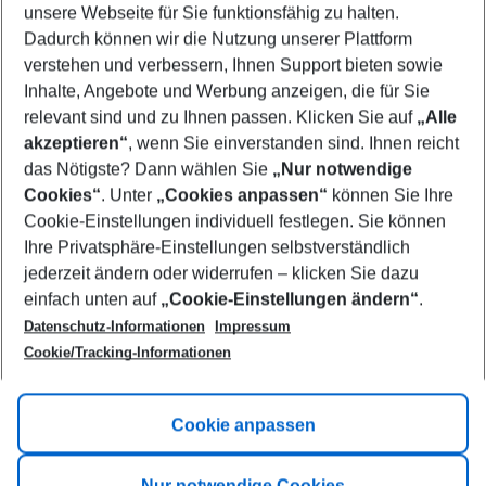
unsere Webseite für Sie funktionsfähig zu halten.
10/08/26
–
08/08/27
5-8 nights
Dadurch können wir die Nutzung unserer Plattform
Who will travel
verstehen und verbessern, Ihnen Support bieten sowie
2 adults
No children
Inhalte, Angebote und Werbung anzeigen, die für Sie
relevant sind und zu Ihnen passen. Klicken Sie auf
„Alle
Show more filter
akzeptieren“
, wenn Sie einverstanden sind. Ihnen reicht
das Nötigste? Dann wählen Sie
„Nur notwendige
Cookies“
. Unter
„Cookies anpassen“
können Sie Ihre
Cookie-Einstellungen individuell festlegen. Sie können
Ihre Privatsphäre-Einstellungen selbstverständlich
jederzeit ändern oder widerrufen – klicken Sie dazu
Footer
einfach unten auf
„Cookie-Einstellungen ändern“
.
Footer navigation
Title A
Datenschutz-Informationen
Impressum
Cookie/Tracking-Informationen
Link A
Title B
Link A
Cookie anpassen
Title C
Link A
Nur notwendige Cookies