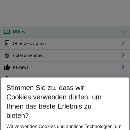
Offers
Offer description
Hotel amenities
Reviews
Location
Stimmen Sie zu, dass wir
Cookies verwenden dürfen, um
Customize your offer
Find the perfect deal which suits your best
Ihnen das beste Erlebnis zu
Your departure airport
bieten?
Any airport
Wir verwenden Cookies und ähnliche Technologien, um
Select your date range