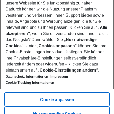
unsere Webseite für Sie funktionsfähig zu halten.
11/08/26
–
09/08/27
5-8 nights
Dadurch können wir die Nutzung unserer Plattform
Who will travel
verstehen und verbessern, Ihnen Support bieten sowie
2 adults
No children
Inhalte, Angebote und Werbung anzeigen, die für Sie
relevant sind und zu Ihnen passen. Klicken Sie auf
„Alle
Show more filter
akzeptieren“
, wenn Sie einverstanden sind. Ihnen reicht
das Nötigste? Dann wählen Sie
„Nur notwendige
Cookies“
. Unter
„Cookies anpassen“
können Sie Ihre
Cookie-Einstellungen individuell festlegen. Sie können
Ihre Privatsphäre-Einstellungen selbstverständlich
jederzeit ändern oder widerrufen – klicken Sie dazu
Footer
einfach unten auf
„Cookie-Einstellungen ändern“
.
Footer navigation
Title A
Datenschutz-Informationen
Impressum
Cookie/Tracking-Informationen
Link A
Title B
Link A
Cookie anpassen
Title C
Link A
Nur notwendige Cookies