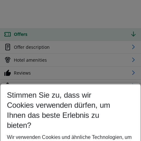
Offers
Offer description
Hotel amenities
Reviews
Location
Stimmen Sie zu, dass wir
Cookies verwenden dürfen, um
Customize your offer
Find the perfect deal which suits your best
Ihnen das beste Erlebnis zu
Your departure airport
bieten?
Any airport
Wir verwenden Cookies und ähnliche Technologien, um
Select your date range