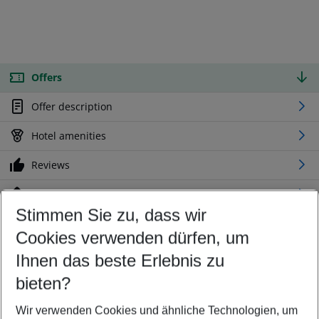
Offers
Offer description
Hotel amenities
Reviews
Location
Stimmen Sie zu, dass wir
Cookies verwenden dürfen, um
Customize your offer
Find the perfect deal which suits your best
Ihnen das beste Erlebnis zu
Your departure airport
bieten?
Any airport
Wir verwenden Cookies und ähnliche Technologien, um
Select your date range