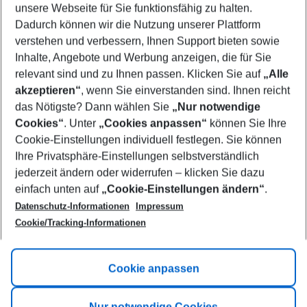
unsere Webseite für Sie funktionsfähig zu halten.
11/08/26
–
09/08/27
5-8 nights
Dadurch können wir die Nutzung unserer Plattform
Who will travel
verstehen und verbessern, Ihnen Support bieten sowie
2 adults
No children
Inhalte, Angebote und Werbung anzeigen, die für Sie
relevant sind und zu Ihnen passen. Klicken Sie auf
„Alle
Show more filter
akzeptieren“
, wenn Sie einverstanden sind. Ihnen reicht
das Nötigste? Dann wählen Sie
„Nur notwendige
Cookies“
. Unter
„Cookies anpassen“
können Sie Ihre
Cookie-Einstellungen individuell festlegen. Sie können
Ihre Privatsphäre-Einstellungen selbstverständlich
jederzeit ändern oder widerrufen – klicken Sie dazu
Footer
einfach unten auf
„Cookie-Einstellungen ändern“
.
Footer navigation
Title A
Datenschutz-Informationen
Impressum
Cookie/Tracking-Informationen
Link A
Title B
Link A
Cookie anpassen
Title C
Link A
Nur notwendige Cookies