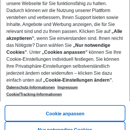
unsere Webseite für Sie funktionsfähig zu halten.
10/08/26
–
08/08/27
5-8 nights
Dadurch können wir die Nutzung unserer Plattform
Who will travel
verstehen und verbessern, Ihnen Support bieten sowie
2 adults
No children
Inhalte, Angebote und Werbung anzeigen, die für Sie
relevant sind und zu Ihnen passen. Klicken Sie auf
„Alle
Show more filter
akzeptieren“
, wenn Sie einverstanden sind. Ihnen reicht
das Nötigste? Dann wählen Sie
„Nur notwendige
Cookies“
. Unter
„Cookies anpassen“
können Sie Ihre
Cookie-Einstellungen individuell festlegen. Sie können
Ihre Privatsphäre-Einstellungen selbstverständlich
jederzeit ändern oder widerrufen – klicken Sie dazu
Footer
einfach unten auf
„Cookie-Einstellungen ändern“
.
Footer navigation
Title A
Datenschutz-Informationen
Impressum
Cookie/Tracking-Informationen
Link A
Title B
Link A
Cookie anpassen
Title C
Link A
Nur notwendige Cookies