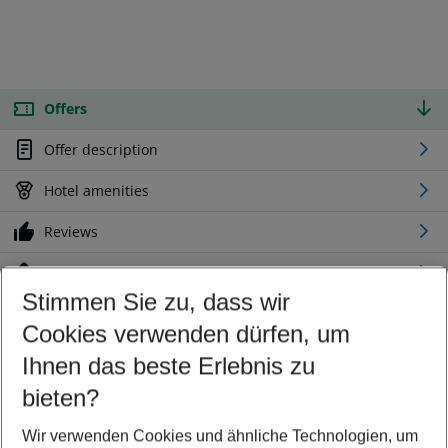
Offers
Offer description
Hotel amenities
Reviews
Location
Stimmen Sie zu, dass wir
Cookies verwenden dürfen, um
Customize your offer
Find the perfect deal which suits your best
Ihnen das beste Erlebnis zu
Your departure airport
bieten?
Any airport
Wir verwenden Cookies und ähnliche Technologien, um
Select your date range