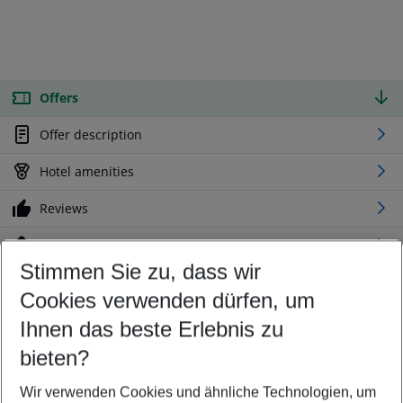
Offers
Offer description
Hotel amenities
Reviews
Location
Stimmen Sie zu, dass wir
Cookies verwenden dürfen, um
Customize your offer
Find the perfect deal which suits your best
Ihnen das beste Erlebnis zu
Your departure airport
bieten?
Any airport
Wir verwenden Cookies und ähnliche Technologien, um
Select your date range