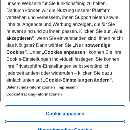
unsere Webseite für Sie funktionsfähig zu halten.
10/08/26
–
08/08/27
5-8 nights
Dadurch können wir die Nutzung unserer Plattform
Who will travel
verstehen und verbessern, Ihnen Support bieten sowie
2 adults
No children
Inhalte, Angebote und Werbung anzeigen, die für Sie
relevant sind und zu Ihnen passen. Klicken Sie auf
„Alle
Show more filter
akzeptieren“
, wenn Sie einverstanden sind. Ihnen reicht
das Nötigste? Dann wählen Sie
„Nur notwendige
Cookies“
. Unter
„Cookies anpassen“
können Sie Ihre
Cookie-Einstellungen individuell festlegen. Sie können
Ihre Privatsphäre-Einstellungen selbstverständlich
jederzeit ändern oder widerrufen – klicken Sie dazu
Footer
einfach unten auf
„Cookie-Einstellungen ändern“
.
Footer navigation
Title A
Datenschutz-Informationen
Impressum
Cookie/Tracking-Informationen
Link A
Title B
Link A
Cookie anpassen
Title C
Link A
Nur notwendige Cookies