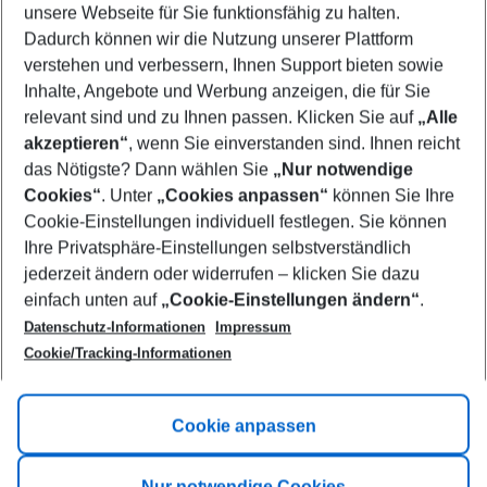
unsere Webseite für Sie funktionsfähig zu halten.
10/08/26
–
08/08/27
5-8 nights
Dadurch können wir die Nutzung unserer Plattform
Who will travel
verstehen und verbessern, Ihnen Support bieten sowie
2 adults
No children
Inhalte, Angebote und Werbung anzeigen, die für Sie
relevant sind und zu Ihnen passen. Klicken Sie auf
„Alle
Show more filter
akzeptieren“
, wenn Sie einverstanden sind. Ihnen reicht
das Nötigste? Dann wählen Sie
„Nur notwendige
Cookies“
. Unter
„Cookies anpassen“
können Sie Ihre
Cookie-Einstellungen individuell festlegen. Sie können
Ihre Privatsphäre-Einstellungen selbstverständlich
jederzeit ändern oder widerrufen – klicken Sie dazu
Footer
einfach unten auf
„Cookie-Einstellungen ändern“
.
Footer navigation
Title A
Datenschutz-Informationen
Impressum
Cookie/Tracking-Informationen
Link A
Title B
Link A
Cookie anpassen
Title C
Link A
Nur notwendige Cookies