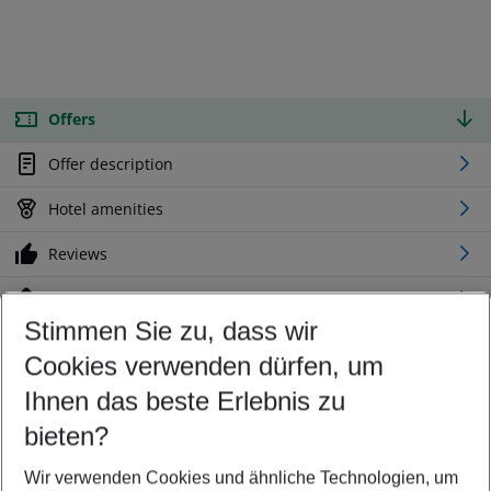
Offers
Offer description
Hotel amenities
Reviews
Location
Stimmen Sie zu, dass wir
Cookies verwenden dürfen, um
Customize your offer
Find the perfect deal which suits your best
Ihnen das beste Erlebnis zu
Your departure airport
bieten?
Any airport
Wir verwenden Cookies und ähnliche Technologien, um
Select your date range